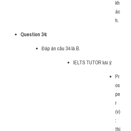
kh
ác
h.
Question 34:
 ​
Đáp án câu 34 là B.
IELTS TUTOR lưu ý:
Pr
os
pe
r 
(v)
: 
thị