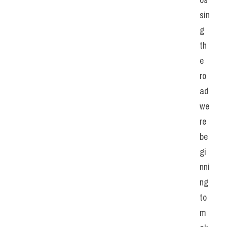
sin
g 
th
e 
ro
ad 
we
re 
be
gi
nni
ng 
to 
m