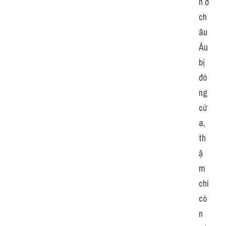
n ở 
ch
âu 
Âu 
bị 
đó
ng 
cử
a, 
th
ậ
m 
chí 
cò
n 