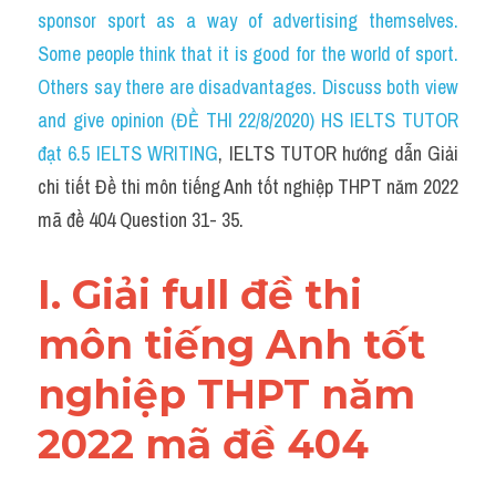
Idiom
sponsor sport as a way of advertising themselves. 
Some people think that it is good for the world of sport. 
Grammar
Others say there are disadvantages. Discuss both view 
Collocation
and give opinion (ĐỀ THI 22/8/2020) HS IELTS TUTOR 
đạt 6.5 IELTS WRITING
, IELTS TUTOR hướng dẫn Giải 
Word form
chi tiết Đề thi môn tiếng Anh tốt nghiệp THPT năm 2022 
Cách dùng từ
mã đề 404 Question 31- 35.
Phân biệt từ
I. Giải full đề thi 
Đề thi thật Task 2
môn tiếng Anh tốt 
Speaking
nghiệp THPT năm 
Writing
2022 mã đề 404
Reading