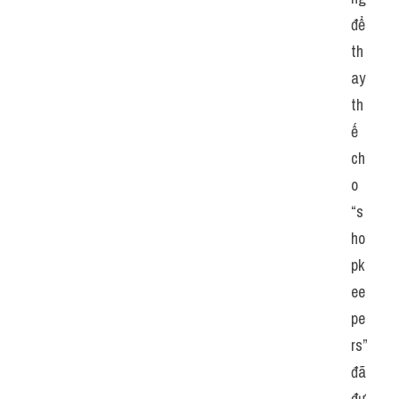
để 
th
ay 
th
ế 
ch
o 
“s
ho
pk
ee
pe
rs” 
đã 
đư