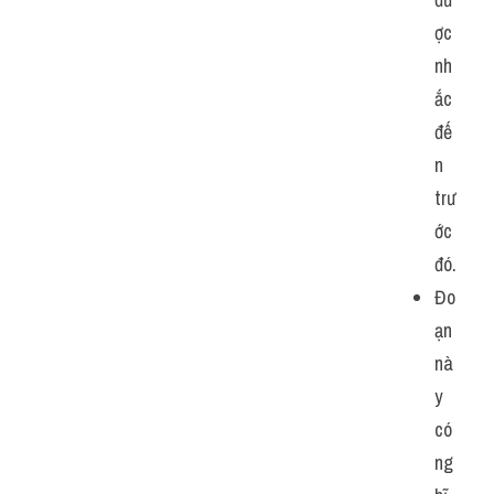
ợc 
nh
ắc 
đế
n 
trư
ớc 
đó.
Đo
ạn 
nà
y 
có 
ng