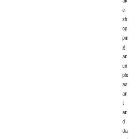
ak
e 
sh
op
pin
g 
an 
un
ple
as
an
t 
an
d 
da