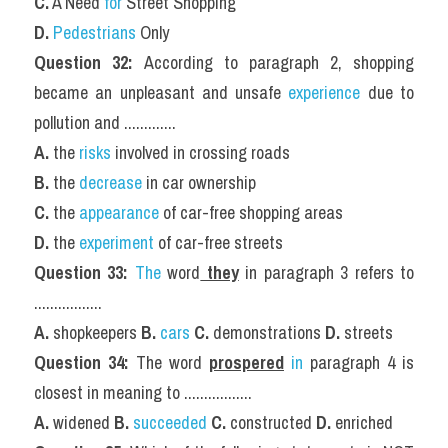
C.
 A Need 
for
 Street Shopping
D.
Pedestrians
 Only
Question 32: 
According to paragraph 2, shopping 
became an unpleasant and unsafe 
experience
 due to 
pollution and .............
A. 
the 
risks
 involved in crossing roads
B. 
the 
decrease
 in car ownership
C. 
the 
appearance
 of car-free shopping areas
D.
 the 
experiment
 of car-free streets
Question 33:
The
 word
 they
 in paragraph 3 refers to 
.................
A. 
shopkeepers 
B. 
cars 
C.
 demonstrations 
D.
 streets
Question 34:
 The word 
prospered
in
 paragraph 4 is 
closest in meaning to .................
A.
 widened 
B.
succeeded
C.
 constructed 
D.
 enriched