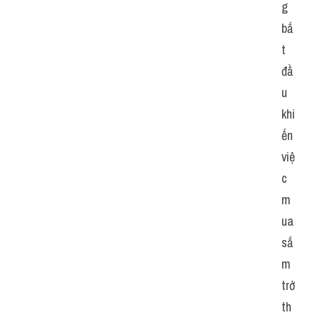
g 
bắ
t 
đầ
u 
khi
ến 
việ
c 
m
ua 
sắ
m 
trở 
th