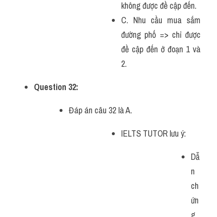
không được đề cập đến.
C. Nhu cầu mua sắm 
đường phố => chỉ được 
đề cập đến ở đoạn 1 và 
2.
Question 32: 
Đáp án câu 32 là A.
IELTS TUTOR lưu ý:
Dẫ
n 
ch
ứn
g 