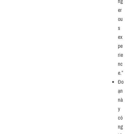
ng
er
ou
s 
ex
pe
rie
nc
e.”
Đo
ạn 
nà
y 
có 
ng