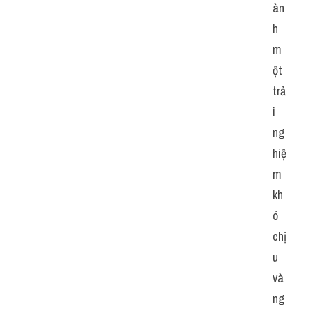
àn
h 
m
ột 
trả
i 
ng
hiệ
m 
kh
ó 
chị
u 
và 
ng