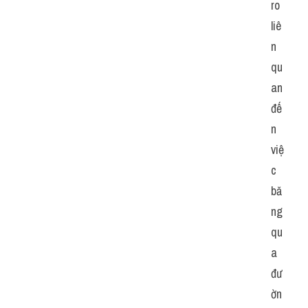
ro 
liê
n 
qu
an 
đế
n 
việ
c 
bă
ng 
qu
a 
đư
ờn