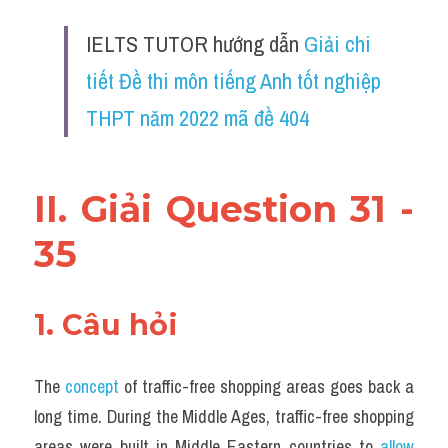
Vocabulary
IELTS TUTOR hướng dẫn 
Giải chi 
tiết Đề thi môn tiếng Anh tốt nghiệp 
THPT năm 2022 mã đề 404
II. Giải 
Question 31 - 
35
1. Câu hỏi
The 
concept
 of traffic-free shopping areas goes back a 
long time. During the Middle Ages, traffic-free shopping 
areas were built in Middle Eastern countries to 
allow