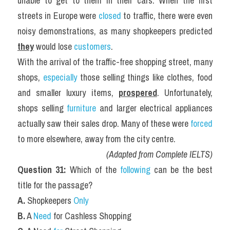
unable to get to them in their cars. When the first 
streets in Europe were 
closed
 to traffic, there were even 
noisy demonstrations, as many shopkeepers predicted 
they
 would lose 
customers
.
With the arrival of the traffic-free shopping street, many 
shops,
 especially
 those selling things like clothes, food 
and smaller luxury items, 
prospered
. Unfortunately, 
shops selling 
furniture
 and larger electrical appliances 
actually saw their sales drop. Many of these were
 forced 
to more elsewhere, away from the city centre.
(Adapted from Complete IELTS)
Question 31:
 Which of the 
following
 can be the best 
title for the passage?
A.
 Shopkeepers
 Only
B.
 A 
Need
 for Cashless Shopping