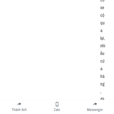
xe 
cộ 
qu
a 
lại, 
nhi
ều 
cử
a 
hà
ng
, 
đặ
c 
Thành tích
Zalo
Messenger