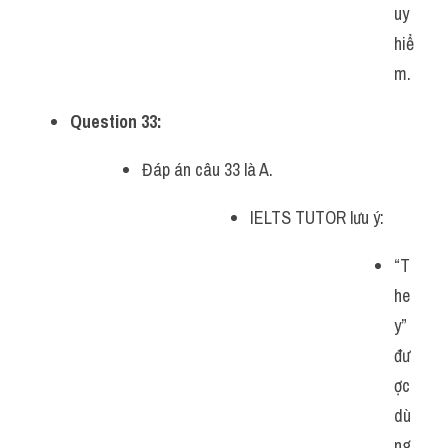
uy 
hiể
m.
Question 33:
Đáp án câu 33 là A.
IELTS TUTOR lưu ý:
“T
he
y” 
đư
ợc 
dù
ng 