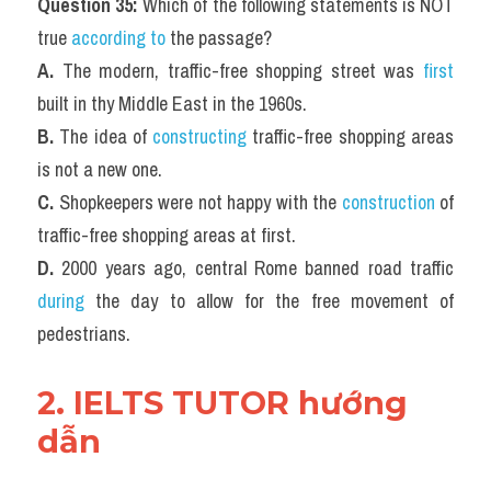
Question 35:
 Which of the following statements is NOT 
true 
according to
 the passage?
A.
 The modern, traffic-free shopping street was 
first
built in thy Middle East in the 1960s.
B. 
The idea of 
constructing
 traffic-free shopping areas 
is not a new one.
C.
 Shopkeepers were not happy with the 
construction
 of 
traffic-free shopping areas at first.
D. 
2000 years ago, central Rome banned road traffic 
during
 the day to allow for the free movement of 
pedestrians.
2. IELTS TUTOR hướng 
dẫn