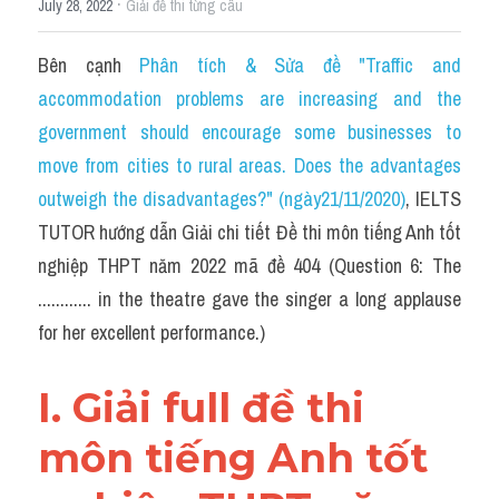
·
July 28, 2022
Idiom
Giải đề thi từng câu
Grammar
Bên cạnh 
Phân tích & Sửa đề "Traffic and 
accommodation problems are increasing and the 
Collocation
government should encourage some businesses to 
Word form
move from cities to rural areas. Does the advantages 
outweigh the disadvantages?" (ngày21/11/2020)
, IELTS 
Cách dùng từ
TUTOR hướng dẫn Giải chi tiết Đề thi môn tiếng Anh tốt 
nghiệp THPT năm 2022 mã đề 404 (Question 6: The 
Phân biệt từ
............ in the theatre gave the singer a long applause 
Đề thi thật Task 2
for her excellent performance.)
Speaking
I. Giải full đề thi 
Writing
môn tiếng Anh tốt 
Reading