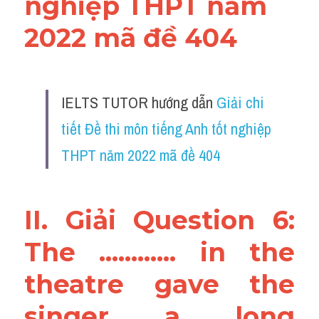
nghiệp THPT năm 
Vocabulary
2022 mã đề 404
IELTS TUTOR hướng dẫn 
Giải chi 
tiết Đề thi môn tiếng Anh tốt nghiệp 
THPT năm 2022 mã đề 404
II. Giải Question 6: 
The ............ in the 
theatre gave the 
singer a long 