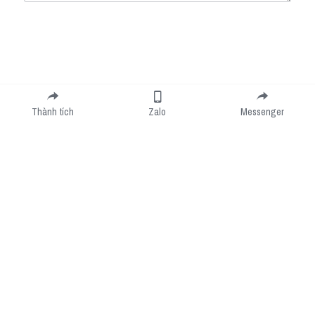
Submit
Cancel
Thành tích
Zalo
Messenger
Cookie Use
We use cookies to improve browsing experience, security, and data collection. By
accepting, you agree to the use of cookies for advertising and analytics. You can change
your cookie settings at any time.
Learn More