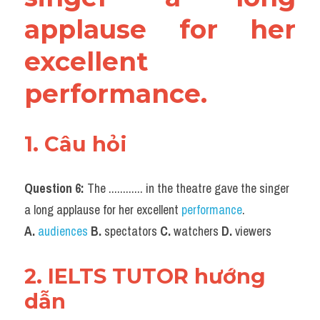
applause for her 
excellent 
performance.
1. Câu hỏi
Question 6:
 The ............ in the theatre gave the singer 
a long applause for her excellent 
performance
.
A.
audiences
B.
 spectators 
C. 
watchers 
D. 
viewers
2. IELTS TUTOR hướng 
dẫn