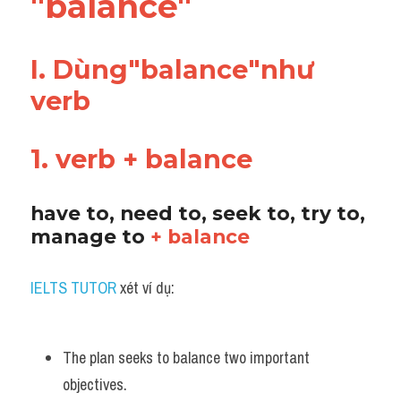
"balance"
Vocabulary
I. Dùng"balance"như 
verb
1. verb + balance
have to, need to, seek to, try to, 
manage to 
+ balance
IELTS TUTOR
 xét ví dụ:
The plan seeks to balance two important 
objectives.