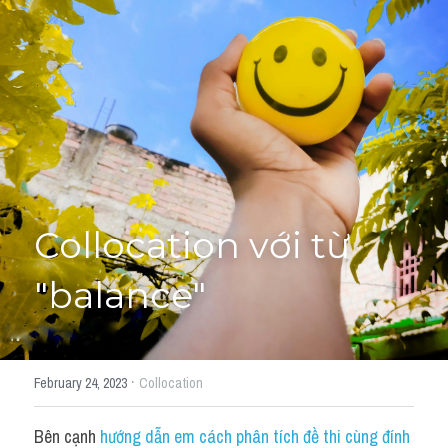
Giải đề thi từng câu
Lời khuyên
HỌC THỬ
Giải đề thi
Academic words
Phrase
Collocation với từ 
Phrasal Verb
"balance"
Idioms đồng nghĩa
Idioms trái nghĩa
·
February 24, 2023
Collocation
Antonym
Bên cạnh 
hướng dẫn em cách phân tích đề thi cùng đính 