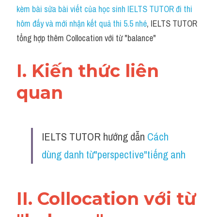
Idiom
kèm bài sửa bài viết của học sinh IELTS TUTOR đi thi 
hôm đấy và mới nhận kết quả thi 5.5 nhé
, IELTS TUTOR 
Grammar
tổng hợp thêm Collocation với từ "balance"
Collocation
I. Kiến thức liên 
Word form
quan 
Cách dùng từ
Phân biệt từ
IELTS TUTOR hướng dẫn 
Cách 
Đề thi thật Task 2
dùng danh từ"perspective"tiếng anh
Speaking
Writing
II. Collocation với từ 
Reading