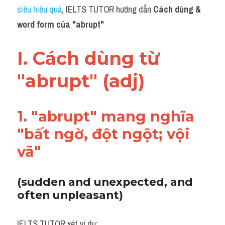
Idiom
siêu hiệu quả
, IELTS TUTOR hướng dẫn 
Cách dùng & 
word form của "
abrupt"
Grammar
Collocation
I. Cách dùng từ 
Word form
"abrupt" (adj)
Cách dùng từ
1. "abrupt" mang nghĩa 
Phân biệt từ
"bất ngờ, đột ngột; vội 
Đề thi thật Task 2
vã"
Speaking
(sudden and unexpected, and 
Writing
often unpleasant)
Reading
IELTS TUTOR xét ví dụ: