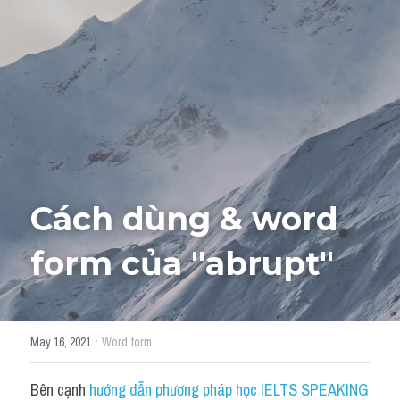
Giải đề thi từng câu
Lời khuyên
HỌC THỬ
Giải đề thi
Academic words
Phrase
Cách dùng & word 
Phrasal Verb
form của "
abrupt"
Idioms đồng nghĩa
Idioms trái nghĩa
·
May 16, 2021
Word form
Antonym
Bên cạnh 
hướng dẫn phương pháp học IELTS SPEAKING 