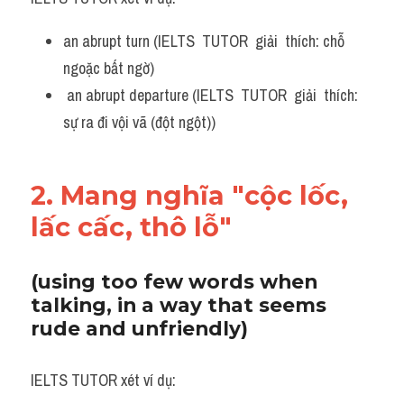
Vocabulary
an abrupt turn (IELTS  TUTOR  giải  thích: chỗ 
ngoặc bất ngờ)
 an abrupt departure (IELTS  TUTOR  giải  thích: 
sự ra đi vội vã (đột ngột))
2. Mang nghĩa "cộc lốc, 
lấc cấc, thô lỗ"
(using too few words when 
talking, in a way that seems 
rude and unfriendly)
IELTS TUTOR xét ví dụ: