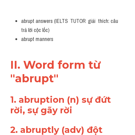
abrupt answers (IELTS  TUTOR  giải  thích: câu 
trả lời cộc lốc)
abrupt manners
II. Word form từ 
"abrupt"
1. abruption (n) sự đứt 
rời, sự gãy rời
2. abruptly (adv) đột 