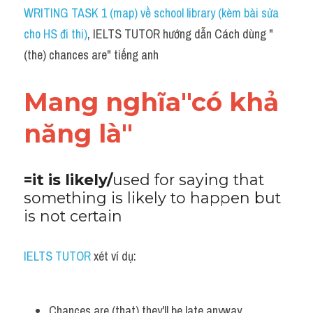
Idiom
WRITING TASK 1 (map) về school library (kèm bài sửa 
cho HS đi thi)
, IELTS TUTOR hướng dẫn Cách dùng "
Grammar
(the) chances are​" tiếng anh
Collocation
Mang nghĩa"có khả 
Word form
năng là"
Cách dùng từ
Phân biệt từ
=it is likely/
used for saying that 
something is likely to happen but 
Đề thi thật Task 2
is not certain
Speaking
IELTS TUTOR
 xét ví dụ:
Writing
Reading
Chances are (that) they'll be late anyway.