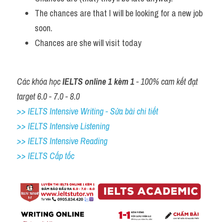
Vocabulary
The chances are that I will be looking for a new job 
soon.
Chances are she will visit today
Các khóa học 
IELTS online 1 kèm 1
 - 100% cam kết đạt 
target 6.0 - 7.0 - 8.0
>> IELTS Intensive Writing - Sửa bài chi tiết
>> IELTS Intensive Listening
>> IELTS Intensive Reading
>> IELTS Cấp tốc