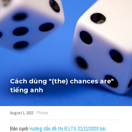
Giải đề thi từng câu
Lời khuyên
HỌC THỬ
Giải đề thi
Academic words
Phrase
Phrasal Verb
Cách dùng "(the) chances are​" 
tiếng anh
Idioms đồng nghĩa
Idioms trái nghĩa
·
August 1, 2022
Phrase
Antonym
Bên cạnh 
Hướng dẫn đề thi IELTS 21/11/2020 bài 