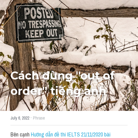
Giải đề thi từng câu
Lời khuyên
HỌC THỬ
Giải đề thi
Academic words
Phrase
Cách dùng "
out of 
Phrasal Verb
order
" tiếng anh
Idioms đồng nghĩa
Idioms trái nghĩa
·
July 6, 2022
Phrase
Antonym
Bên cạnh 
Hướng dẫn đề thi IELTS 21/11/2020 bài 