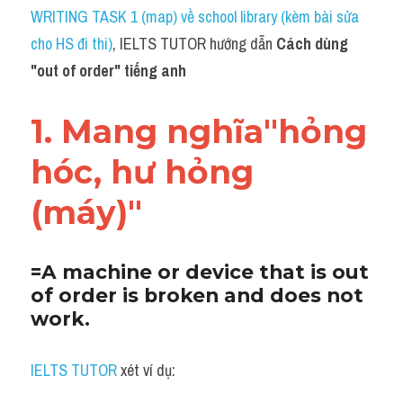
Idiom
WRITING TASK 1 (map) về school library (kèm bài sửa 
cho HS đi thi)
, IELTS TUTOR hướng dẫn 
Cách dùng 
Grammar
"
out of order
" tiếng anh
Collocation
1. Mang nghĩa"hỏng 
Word form
hóc, hư hỏng 
Cách dùng từ
(máy)"
Phân biệt từ
Đề thi thật Task 2
=A machine or device that is out 
of order is broken and does not 
Speaking
work. 
Writing
IELTS TUTOR
 xét ví dụ:
Reading