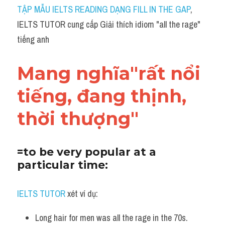
Idiom
TẬP MẪU IELTS READING DẠNG FILL IN THE GAP
, 
IELTS TUTOR cung cấp Giải thích idiom "all the rage" 
Grammar
tiếng anh
Collocation
Mang nghĩa"rất nổi 
Word form
tiếng, đang thịnh, 
Cách dùng từ
thời thượng"
Phân biệt từ
Đề thi thật Task 2
=to be very popular at a 
particular time:
Speaking
Writing
IELTS TUTOR
 xét ví dụ:
Reading
Long hair for men was all the rage in the 70s.