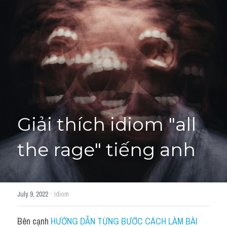
Giải đề thi từng câu
Lời khuyên
HỌC THỬ
Giải đề thi
Academic words
Phrase
Giải thích idiom "all 
Phrasal Verb
the rage" tiếng anh
Idioms đồng nghĩa
Idioms trái nghĩa
·
July 9, 2022
Idiom
Antonym
Bên cạnh 
HƯỚNG DẪN TỪNG BƯỚC CÁCH LÀM BÀI 