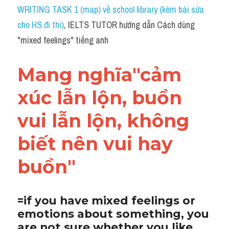
Idiom
WRITING TASK 1 (map) về school library (kèm bài sửa 
cho HS đi thi)
, IELTS TUTOR hướng dẫn Cách dùng 
Grammar
"mixed feelings" tiếng anh
Collocation
Mang nghĩa"cảm 
Word form
xúc lẫn lộn, buồn 
Cách dùng từ
vui lẫn lộn, không 
Phân biệt từ
biết nên vui hay 
Đề thi thật Task 2
buồn"
Speaking
Writing
=if you have mixed feelings or 
emotions about something, you 
Reading
are not sure whether you like, 