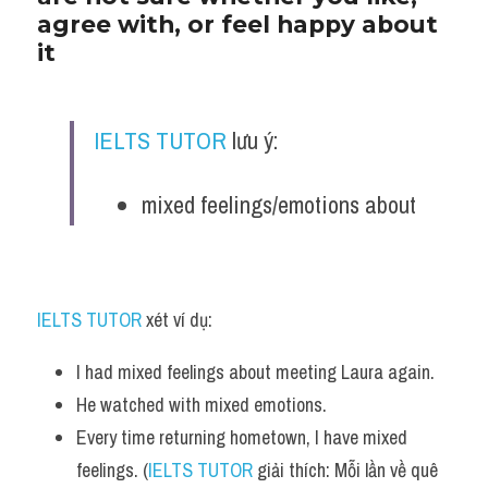
Vocabulary
agree with, or feel happy about 
it
IELTS TUTOR
 lưu ý:
mixed feelings/emotions about
IELTS TUTOR
 xét ví dụ:
I had mixed feelings about meeting Laura again. 
He watched with mixed emotions.
Every time returning hometown, I have mixed 
feelings. (
IELTS TUTOR
 giải thích: Mỗi lần về quê 