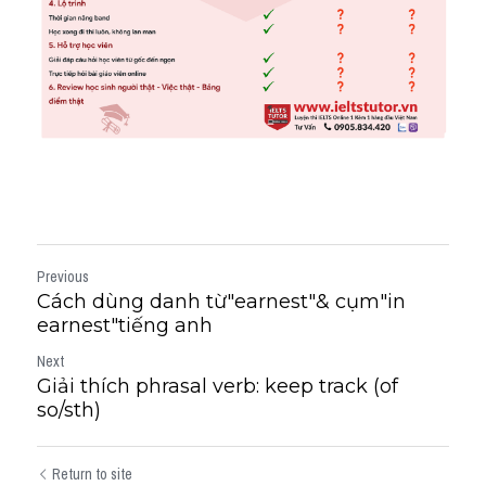
Previous
Cách dùng danh từ"earnest"& cụm"in
earnest"tiếng anh
Next
Giải thích phrasal verb: keep track (of
so/sth)
Return to site