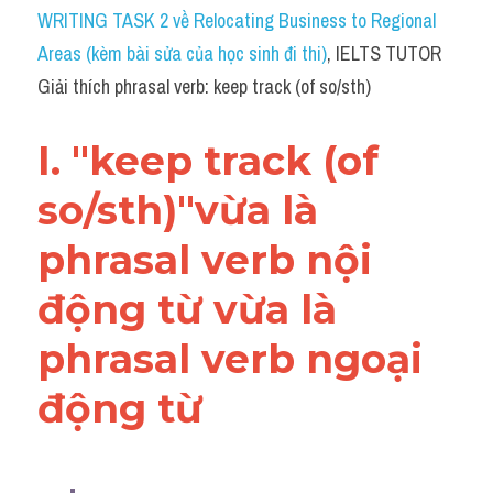
Idiom
WRITING TASK 2 về Relocating Business to Regional 
Areas (kèm bài sửa của học sinh đi thi)
, IELTS TUTOR 
Grammar
Giải thích phrasal verb: keep track (of so/sth)
Collocation
I. "keep track (of 
Word form
so/sth)"vừa là 
Cách dùng từ
phrasal verb nội 
Phân biệt từ
động từ vừa là 
Đề thi thật Task 2
phrasal verb ngoại 
Speaking
động từ 
Writing
Reading