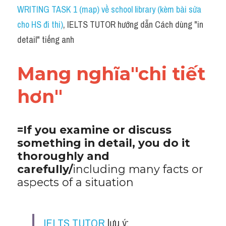
Idiom
WRITING TASK 1 (map) về school library (kèm bài sửa 
cho HS đi thi)
, IELTS TUTOR hướng dẫn Cách dùng "in 
Grammar
detail" tiếng anh
Collocation
Mang nghĩa"chi tiết 
Word form
hơn"
Cách dùng từ
Phân biệt từ
=If you examine or discuss 
something in detail, you do it 
Đề thi thật Task 2
thoroughly and 
Speaking
carefully/
including many facts or 
aspects of a situation
Writing
Reading
IELTS TUTOR
 lưu ý: