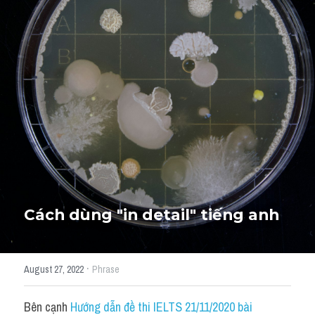
Giải đề thi từng câu
Lời khuyên
HỌC THỬ
Giải đề thi
Academic words
Phrase
Phrasal Verb
Cách dùng "in detail" tiếng anh
Idioms đồng nghĩa
Idioms trái nghĩa
·
August 27, 2022
Phrase
Antonym
Bên cạnh 
Hướng dẫn đề thi IELTS 21/11/2020 bài 