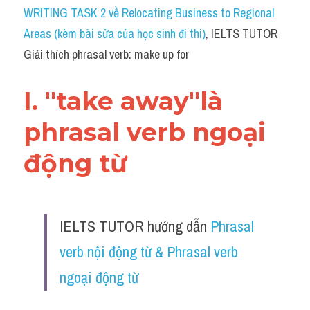
Idiom
WRITING TASK 2 về Relocating Business to Regional 
Areas (kèm bài sửa của học sinh đi thi)
, IELTS TUTOR 
Grammar
Giải thích phrasal verb: make up for
Collocation
I. "take away"là 
Word form
phrasal verb ngoại 
Cách dùng từ
động từ
Phân biệt từ
Đề thi thật Task 2
IELTS TUTOR hướng dẫn 
Phrasal 
Speaking
verb nội động từ & Phrasal verb 
Writing
ngoại động từ
Reading