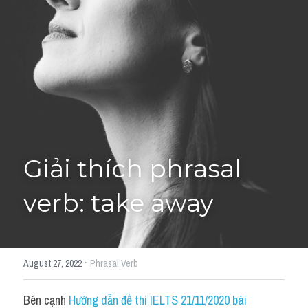
Giải đề thi từng câu
Lời khuyên
HỌC THỬ
Giải đề thi
Academic words
Phrase
Giải thích phrasal 
Phrasal Verb
verb: take away
Idioms đồng nghĩa
Idioms trái nghĩa
·
August 27, 2022
Phrasal Verb
Antonym
Bên cạnh 
Hướng dẫn đề thi IELTS 21/11/2020 bài 