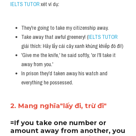
IELTS TUTOR
 xét ví dụ:
They're going to take my citizenship away.
Take away that awful greenery! (
IELTS TUTOR
giải thích: Hãy lấy cái cây xanh khủng khiếp đó đi!)
'Give me the knife,' he said softly, 'or I'll take it 
away from you.' 
In prison they'd taken away his watch and 
everything he possessed.
2. Mang nghĩa"lấy đi, trừ đi"
=If you take one number or 
amount away from another, you 