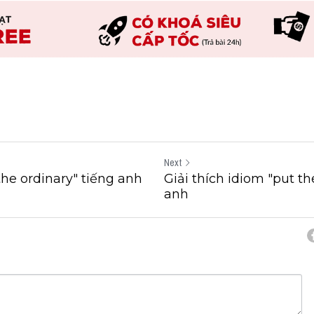
Next
the ordinary" tiếng anh
Giải thích idiom "put th
anh