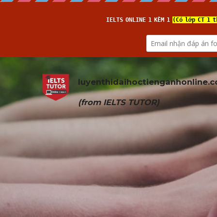
luyenthidaihoctienganhonline
.
(from 
IELTS TUTOR
)