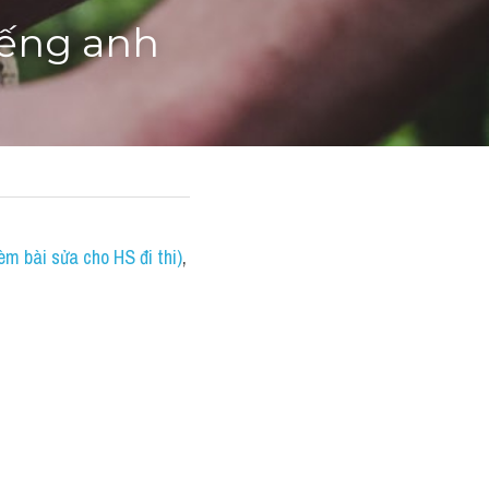
iếng anh
èm bài sửa cho HS đi thi)
, 