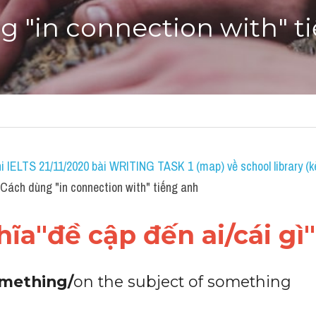
 "in connection with" t
i IELTS 21/11/2020 bài WRITING TASK 1 (map) về school library (k
ách dùng "in connection with" tiếng anh
ĩa"đề cập đến ai/cái gì"
omething/
on the subject of something