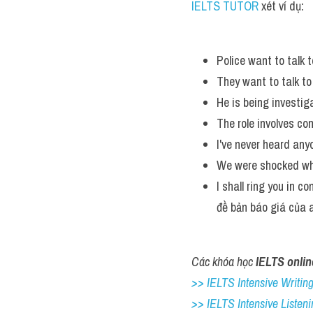
IELTS TUTOR
 xét ví dụ:
Police want to talk 
They want to talk to 
He is being investig
The role involves co
I've never heard anyo
We were shocked whe
I shall ring you in c
đề bản báo giá của 
Các khóa học 
IELTS onlin
>> IELTS Intensive Writing 
>> IELTS Intensive Listeni