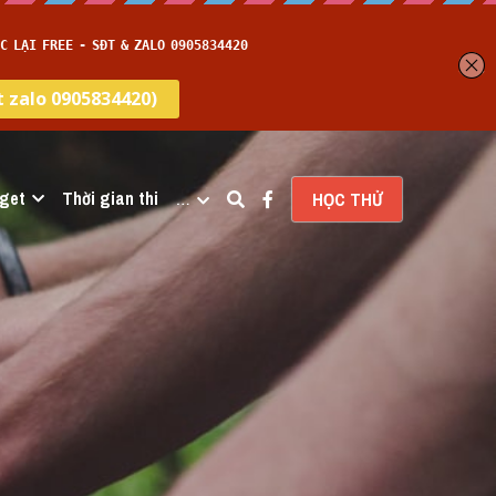
get
Thời gian thi
…
HỌC THỬ