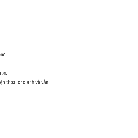
ns. 
ion.
điện thoại cho anh về vấn 