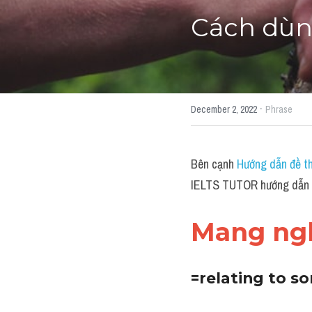
Cách dùng
·
December 2, 2022
Phrase
Bên cạnh 
Hướng dẫn đề th
IELTS TUTOR hướng dẫn C
Mang ngh
=relating to s