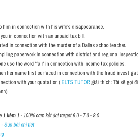
to him in connection with his wife’s disappearance.
you in connection with an unpaid tax bill. 
ated in connection with the murder of a Dallas schoolteacher. 
mpiling paperwork in connection with district and regional inspectio
ne use the word 'fair' in connection with income tax policies. 
n her name first surfaced in connection with the fraud investigat
onnection with your quotation (
IELTS TUTOR
 giải thích: Tôi sẽ gọi 
anh)
e 1 kèm 1
 - 100% cam kết đạt target 6.0 - 7.0 - 8.0
- Sửa bài chi tiết
ng