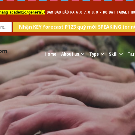
com
Home
About us
Type
Skill
Tar