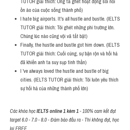
TUTOR giải thích: Ông ta ghét hoạt động sôi nổi 
Vocabulary
ồn ào của cuộc sống thành phố)
I hate big airports. It's all hustle and bustle. (IELTS 
TUTOR giải thích: Tôi ghét những phi trường lớn. 
Chúng lúc nào cũng vội vã tất bật)
Finally, the hustle and bustle got him down. (IELTS 
TUTOR giải thích: Cuối cúng, sự bận rộn và hối hả 
đã khiến anh ta suy sụp tinh thần)
I 've always loved the hustle and bustle of big 
cities. (IELTS TUTOR giải thích: Tôi luôn yêu thích 
sự hối hả của những thành phố lớn)
Các khóa học 
IELTS online 1 kèm 1
 - 100% cam kết đạt 
target 6.0 - 7.0 - 8.0 - Đảm bảo đầu ra - Thi không đạt, học 
lại FREE