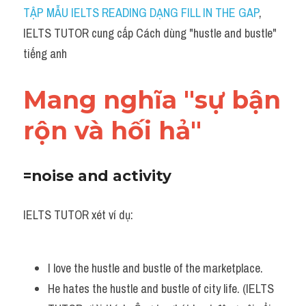
Idiom
TẬP MẪU IELTS READING DẠNG FILL IN THE GAP
, 
IELTS TUTOR cung cấp Cách dùng "hustle and bustle" 
Grammar
tiếng anh
Collocation
Mang nghĩa "sự bận 
Word form
rộn và hối hả"
Cách dùng từ
Phân biệt từ
=noise and activity
Đề thi thật Task 2
IELTS TUTOR xét ví dụ:
Speaking
Writing
I love the hustle and bustle of the marketplace.
He hates the hustle and bustle of city life. (IELTS 
Reading