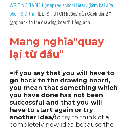
Idiom
WRITING TASK 1 (map) về school library (kèm bài sửa 
cho HS đi thi)
, IELTS TUTOR hướng dẫn Cách dùng "
Grammar
(go) back to the drawing board" tiếng anh
Collocation
Mang nghĩa"quay 
Word form
lại từ đầu"
Cách dùng từ
Phân biệt từ
=If you say that you will have to 
go back to the drawing board, 
Đề thi thật Task 2
you mean that something which 
Speaking
you have done has not been 
successful and that you will 
Writing
have to start again or try 
another idea/
to try to think of a 
Reading
completely new idea because the 