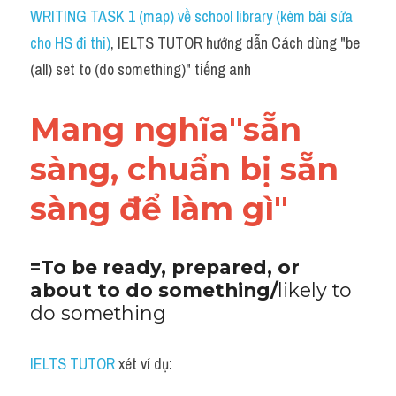
Idiom
WRITING TASK 1 (map) về school library (kèm bài sửa 
cho HS đi thi)
, IELTS TUTOR hướng dẫn Cách dùng "be 
Grammar
(all) set to (do something)" tiếng anh
Collocation
Mang nghĩa"sẵn 
Word form
sàng, chuẩn bị sẵn 
Cách dùng từ
sàng để làm gì"
Phân biệt từ
Đề thi thật Task 2
=To be ready, prepared, or 
about to do something/
likely to 
Speaking
do something
Writing
IELTS TUTOR
 xét ví dụ:
Reading