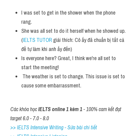
Vocabulary
I was set to get in the shower when the phone 
rang. 
She was all set to do it herself when he showed up. 
(
IELTS TUTOR
 giải thích: Cô ấy đã chuẩn bị tất cả 
để tự làm khi anh ấy đến)
Is everyone here? Great, I think we're all set to 
start the meeting!
 The weather is set to change. This issue is set to 
cause some embarrassment.
Các khóa học 
IELTS online 1 kèm 1
 - 100% cam kết đạt 
target 6.0 - 7.0 - 8.0
>> IELTS Intensive Writing - Sửa bài chi tiết