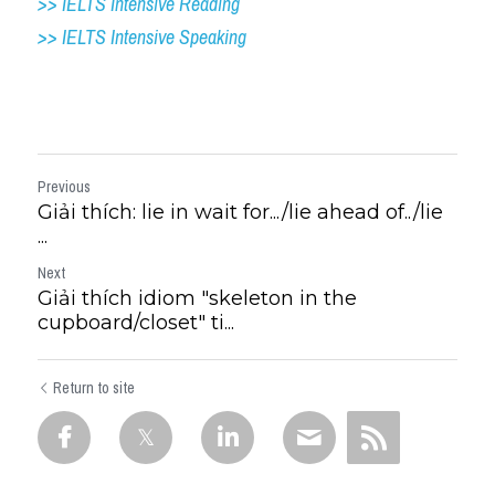
>> IELTS Intensive Reading
>> IELTS 
Intensive Speaking
Previous
Giải thích: lie in wait for.../lie ahead of..​/lie
...
Next
Giải thích idiom "skeleton in the
cupboard​/​closet" ti...
Return to site