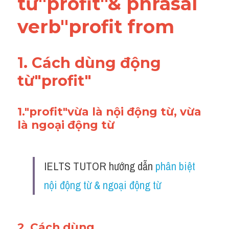
từ"profit"& phrasal 
Vocabulary
verb"profit from
1. Cách dùng động 
từ"profit"
1."profit"vừa là nội động từ, vừa 
là ngoại động từ 
IELTS TUTOR hướng dẫn 
phân biệt 
nội động từ & ngoại động từ
2. Cách dùng 