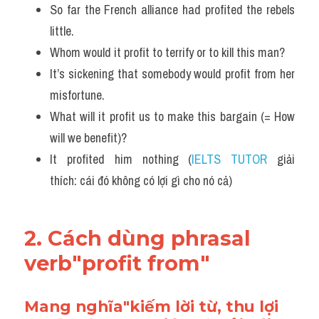
So far the French alliance had profited the rebels 
little. 
Whom would it profit to terrify or to kill this man? 
It’s sickening that somebody would profit from her 
misfortune.
What will it profit us to make this bargain (= How 
will we benefit)?
It profited him nothing (
IELTS TUTOR
 giải 
thích: cái đó không có lợi gì cho nó cả)
2. Cách dùng phrasal 
verb"profit from"
Mang nghĩa"kiếm lời từ, thu lợi 