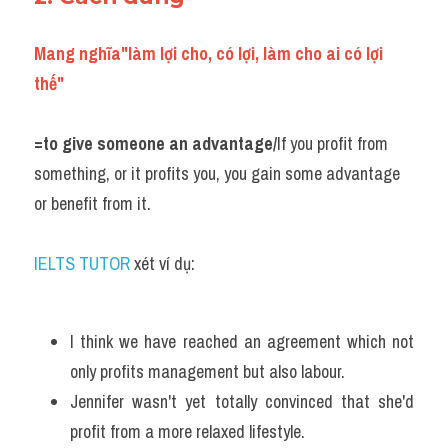
Mang nghĩa"làm lợi cho, có lợi, làm cho ai có lợi 
thế"
=to give someone an advantage/
If you profit from 
something, or it profits you, you gain some advantage 
or benefit from it.
IELTS TUTOR 
xét ví dụ:
I think we have reached an agreement which not 
only profits management but also labour.
Jennifer wasn't yet totally convinced that she'd 
profit from a more relaxed lifestyle.