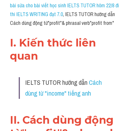
Idiom
bài sửa cho bài viết học sinh IELTS TUTOR hôm 22/8 đi 
thi IELTS WRITING đạt 7.0
, IELTS TUTOR hướng dẫn 
Grammar
Cách dùng động từ"profit"& phrasal verb"profit from"
Collocation
I. Kiến thức liên 
Word form
quan 
Cách dùng từ
Phân biệt từ
IELTS TUTOR hướng dẫn 
Cách 
Đề thi thật Task 2
dùng từ "income" tiếng anh
Speaking
Writing
II. Cách dùng động 
Reading