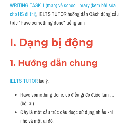
Idiom
WRITING TASK 1 (map) về school library (kèm bài sửa 
cho HS đi thi)
, IELTS TUTOR hướng dẫn Cách dùng cấu 
Grammar
trúc "Have something done" tiếng anh
Collocation
I. Dạng bị động 
Word form
Cách dùng từ
1. Hướng dẫn chung 
Phân biệt từ
IELTS TUTOR
 lưu ý:
Đề thi thật Task 2
Have something done: có điều gì đó được làm … 
Speaking
(bởi ai).
Writing
Đây là một cấu trúc câu được sử dụng nhiều khi 
nhờ vả một ai đó. 
Reading