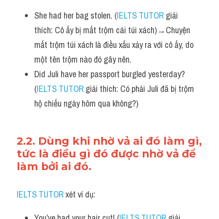
She had her bag stolen. (
IELTS TUTOR
 giải 
thích: Cô ấy bị mất trộm cái túi xách)→Chuyện 
mất trộm túi xách là điều xấu xảy ra với cô ấy, do 
một tên trộm nào đó gây nên.
Did Juli have her passport burgled yesterday? 
(
IELTS TUTOR
 giải thích: Có phải Juli đã bị trộm 
hộ chiếu ngày hôm qua không?)
2.2. Dùng khi nhờ vả ai đó làm gì, 
tức là điều gì đó được nhờ vả để 
làm bởi ai đó.
IELTS TUTOR
 xét ví dụ:
You’ve had your hair cut! (
IELTS TUTOR
 giải 