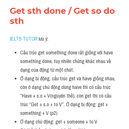
Get sth done / Get so do 
sth
IELTS TUTOR
 lưu ý:
Cấu trúc get something done rất giống với have 
something done, tuy nhiên chúng khác nhau về 
dạng của động từ một chút. 
Ở dạng bị động, cấu trúc get và have giống nhau, 
còn ở dạng chủ động dùng have thì có cấu trúc 
“Have + s.o + V(nguyên thể), còn get thì có cấu 
trúc “Get + s.o + to V”. Ở dạng bị động: get + 
something + V (p2)
Ở dạng chủ động: get + someone + to V