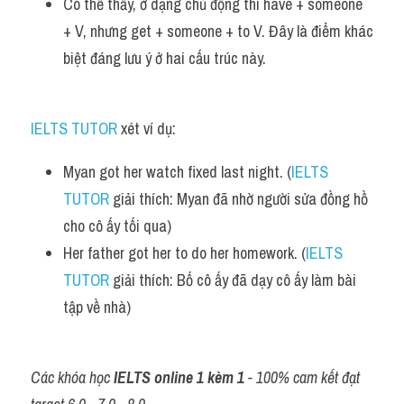
Có thể thấy, ở dạng chủ động thì have + someone 
+ V, nhưng get + someone + to V. Đây là điểm khác 
biệt đáng lưu ý ở hai cấu trúc này.
IELTS TUTOR
 xét ví dụ:
Myan got her watch fixed last night. (
IELTS 
TUTOR
 giải thích: Myan đã nhờ người sửa đồng hồ 
cho cô ấy tối qua) 
Her father got her to do her homework. (
IELTS 
TUTOR
 giải thích: Bố cô ấy đã dạy cô ấy làm bài 
tập về nhà) 
Các khóa học 
IELTS online 1 kèm 1
 - 100% cam kết đạt 