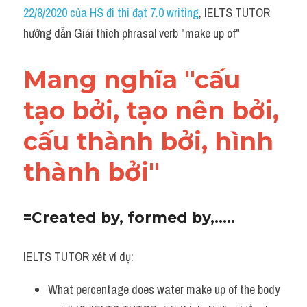
Idiom
22/8/2020 của HS đi thi đạt 7.0 writing
, IELTS TUTOR 
hướng dẫn Giải thích phrasal verb "make up of"
Grammar
Collocation
Mang nghĩa "cấu 
Word form
tạo bởi, tạo nên bởi, 
Cách dùng từ
cấu thành bởi, hình 
Phân biệt từ
thành bởi"
Đề thi thật Task 2
=Created by, formed by,.....
Speaking
IELTS TUTOR xét ví dụ:
Writing
What percentage does water make up of the body 
Reading