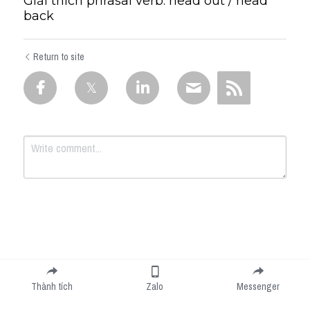
Giải thích phrasal verb: head out / head
back
Return to site
Submit
Cancel
Thành tích
Zalo
Messenger