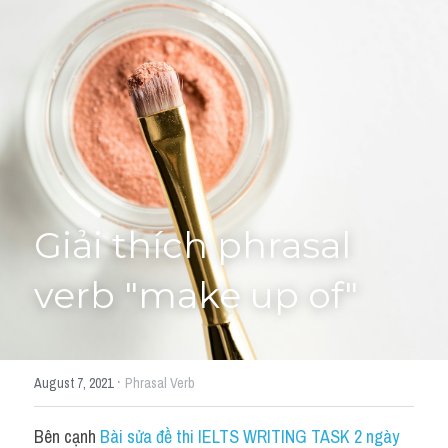
Giải đề thi từng câu
Lời khuyên
HỌC THỬ
Giải đề thi
Academic words
Phrase
Giải thích phrasal 
Phrasal Verb
verb "make up of"
Idioms đồng nghĩa
Idioms trái nghĩa
·
August 7, 2021
Phrasal Verb
Antonym
Bên cạnh 
Bài sửa đề thi IELTS WRITING TASK 2 ngày 