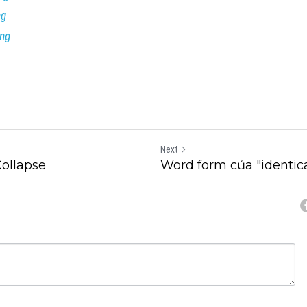
ng
ing
Next
ollapse
Word form của "identica