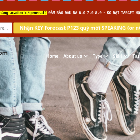
com
Home
About us
Type
Skill
Tar