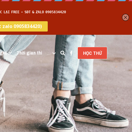
get
Thời gian thi
…
HỌC THỬ