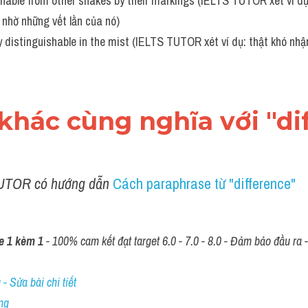
shable from other snakes by their markings (IELTS TUTOR xét ví dụ: 
c nhờ những vết lằn của nó)
 distinguishable in the mist (IELTS TUTOR xét ví dụ: thật khó nhận
 khác cùng nghĩa với "di
UTOR có hướng dẫn 
Cách paraphrase từ "difference"
e 1 kèm 1
 - 100% cam kết đạt target 6.0 - 7.0 - 8.0 - Đảm bảo đầu ra - 
- Sửa bài chi tiết
ng