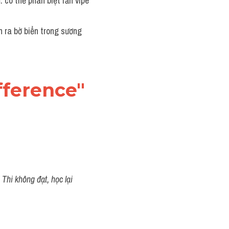
có thể phân biệt rắn vipe 
 ra bờ biển trong sương 
fference"
Thi không đạt, học lại 