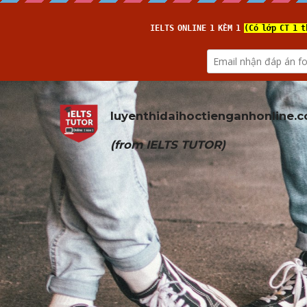
luyenthidaihoctienganhonline
.
(from 
IELTS TUTOR
)