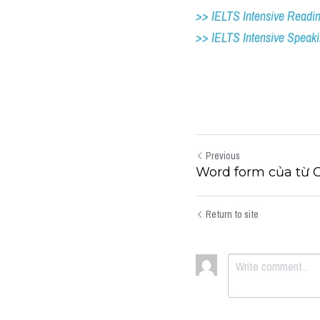
>> IELTS Intensive Readi
>> IELTS 
Intensive Speak
Previous
Word form của từ C
Return to site