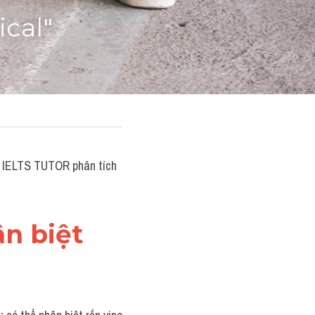
ical"
, IELTS TUTOR phân tích 
ân biệt 