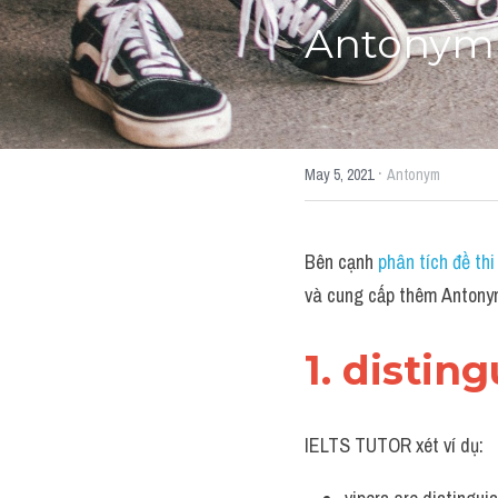
Antonym (
·
May 5, 2021
Antonym
Bên cạnh 
phân tích đề t
và cung cấp thêm Antonym 
1. distin
IELTS TUTOR xét ví dụ: