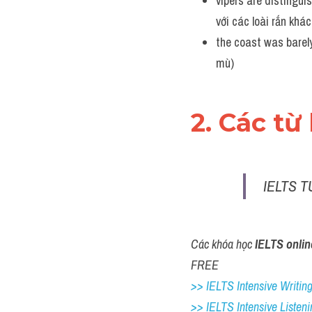
vipers are distingui
với các loài rắn khá
the coast was barely
mù)
2. Các từ
IELTS T
Các khóa học 
IELTS onlin
FREE
>> IELTS Intensive Writing 
>> IELTS Intensive Listeni