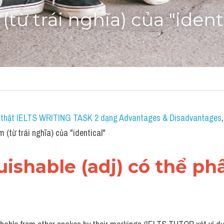
từ trái nghĩa) của "ident
hi thật IELTS WRITING TASK 2 dạng Advantages & Disadvantages
(từ trái nghĩa) của "identical"
guishable (adj) có thể ph