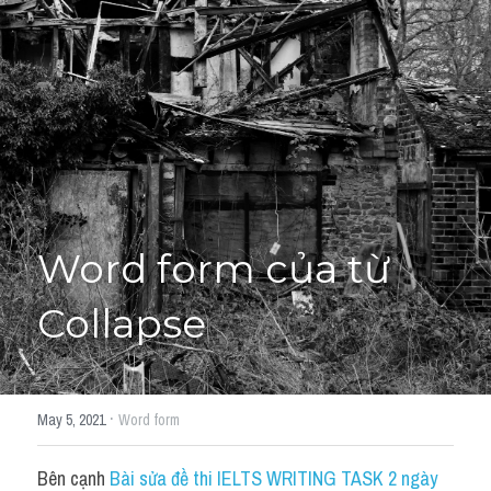
Giải đề thi từng câu
Lời khuyên
HỌC THỬ
Giải đề thi
Academic words
Phrase
Word form của từ 
Phrasal Verb
Collapse
Idioms đồng nghĩa
Idioms trái nghĩa
·
May 5, 2021
Word form
Antonym
Bên cạnh 
Bài sửa đề thi IELTS WRITING TASK 2 ngày 