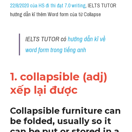
Idiom
22/8/2020 của HS đi thi đạt 7.0 writing
, IELTS TUTOR 
hướng dẫn kĩ thêm Word form của từ Collapse
Grammar
Collocation
IELTS TUTOR có 
hướng dẫn kĩ về 
Word form
word form trong tiếng anh
Cách dùng từ
Phân biệt từ
1. collapsible (adj) 
Đề thi thật Task 2
xếp lại được 
Speaking
Collapsible furniture can 
Writing
be folded, usually so it 
Reading
can be put or stored in a 