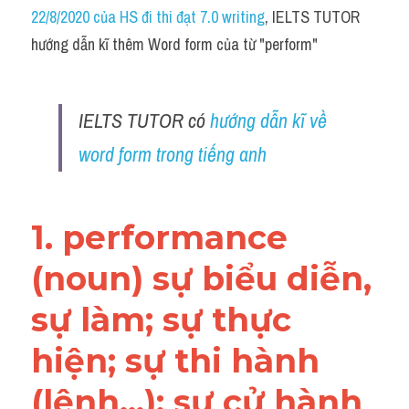
Idiom
22/8/2020 của HS đi thi đạt 7.0 writing
, IELTS TUTOR 
hướng dẫn kĩ thêm Word form của từ "perform"
Grammar
Collocation
IELTS TUTOR có 
hướng dẫn kĩ về 
Word form
word form trong tiếng anh
Cách dùng từ
Phân biệt từ
1. performance 
Đề thi thật Task 2
(noun) sự biểu diễn, 
Speaking
sự làm; sự thực 
Writing
hiện; sự thi hành 
Reading
(lệnh...); sự cử hành 