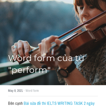
Giải đề thi từng câu
Lời khuyên
HỌC THỬ
Giải đề thi
Academic words
Phrase
Word form của từ 
Phrasal Verb
"perform"
Idioms đồng nghĩa
Idioms trái nghĩa
·
May 8, 2021
Word form
Antonym
Bên cạnh 
Bài sửa đề thi IELTS WRITING TASK 2 ngày 