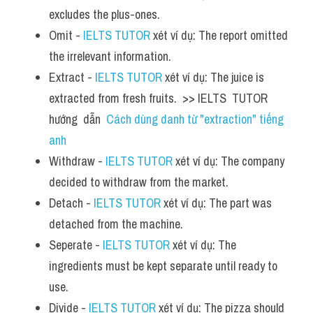
excludes the plus-ones.
Omit - 
IELTS TUTOR
 xét ví dụ: The report omitted 
the irrelevant information.
Extract - 
IELTS TUTOR
 xét ví dụ: The juice is 
extracted from fresh fruits.  >> IELTS  TUTOR  
hướng  dẫn  
Cách dùng danh từ "extraction" tiếng 
anh
Withdraw - 
IELTS TUTOR
 xét ví dụ: The company 
decided to withdraw from the market.
Detach - 
IELTS TUTOR
 xét ví dụ: The part was 
detached from the machine.
Seperate - 
IELTS TUTOR
 xét ví dụ: The 
ingredients must be kept separate until ready to 
use.
Divide - 
IELTS TUTOR
 xét ví dụ: The pizza should 