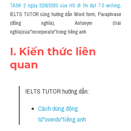
Idiom
TASK 2 ngày 22/8/2020 của HS đi thi đạt 7.0 writing
,
IELTS TUTOR cũng hướng dẫn Word form, Paraphrase 
Grammar
(đồng nghĩa), Antonym (trái 
Collocation
nghĩa)của"incorporate"trong tiếng anh
Word form
I. Kiến thức liên 
Cách dùng từ
quan
Phân biệt từ
Đề thi thật Task 2
IELTS TUTOR hướng dẫn:
Speaking
Cách dùng động 
Writing
từ"overdo"tiếng anh
Reading