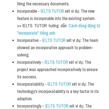
filing the necessary documents.
Incorporable - 
IELTS TUTOR
 xét ví dụ: The new 
feature is incorporable into the existing system.  
>> IELTS  TUTOR  hướng  dẫn  
Cách dùng động từ 
"incorporate" tiếng anh
Incorporative - 
IELTS TUTOR
 xét ví dụ: The team 
showed an incorporative approach to problem-
solving.
Incorporatively - 
IELTS TUTOR
 xét ví dụ: The 
project was approached incorporatively to ensure 
its success.
Incorporatability - 
IELTS TUTOR
 xét ví dụ: The 
technology's incorporatability is a key factor in its 
adoption.
Incorporatingly - 
IELTS TUTOR
 xét ví dụ: The 