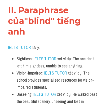
Vocabulary
II. Paraphrase 
của"blind" tiếng 
anh
IELTS TUTOR
 lưu ý:
Sightless: 
IELTS TUTOR
 xét ví dụ: The accident 
left him sightless, unable to see anything.
Vision-impaired: 
IELTS TUTOR
 xét ví dụ: The 
school provides specialized resources for vision-
impaired students.
Unseeing: 
IELTS TUTOR
 xét ví dụ: He walked past 
the beautiful scenery, unseeing and lost in 