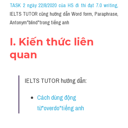
Idiom
TASK 2 ngày 22/8/2020 của HS đi thi đạt 7.0 writing
,
IELTS TUTOR cũng hướng dẫn Word form, Paraphrase, 
Grammar
Antonym"blind"trong tiếng anh
Collocation
I. Kiến thức liên 
Word form
quan
Cách dùng từ
Phân biệt từ
IELTS TUTOR hướng dẫn:
Đề thi thật Task 2
Speaking
Cách dùng động 
từ"overdo"tiếng anh
Writing
Reading