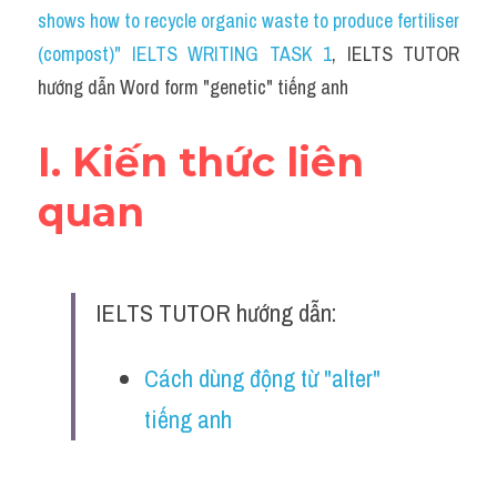
Idiom
shows how to recycle organic waste to produce fertiliser 
(compost)" IELTS WRITING TASK 1
, IELTS TUTOR 
Grammar
hướng dẫn Word form "genetic" tiếng anh
Collocation
I. Kiến thức liên 
Word form
quan
Cách dùng từ
Phân biệt từ
IELTS TUTOR hướng dẫn:
Đề thi thật Task 2
Speaking
Cách dùng động từ "alter" 
tiếng anh
Writing
Reading