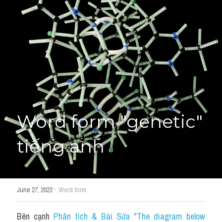
Giải đề thi từng câu
Lời khuyên
HỌC THỬ
Giải đề thi
Academic words
Phrase
Word form "genetic" 
Phrasal Verb
tiếng anh
Idioms đồng nghĩa
Idioms trái nghĩa
·
June 27, 2022
Word form
Antonym
Bên cạnh 
Phân tích & Bài Sửa "The diagram below 