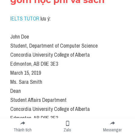
IELTS TUTOR
 lưu ý:
John Doe
Student, Department of Computer Science
Concordia University College of Alberta
Edmonton, AB D9E 3E3
March 15, 2019
Ms. Sara Smith
Dean
Student Affairs Department
Concordia University College of Alberta
Edmonton, AB D9E 3E3
The Successful Student Academic Scholarship 
Thành tích
Zalo
Messenger