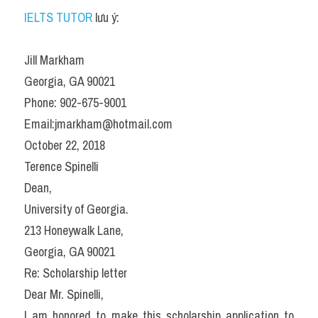
IELTS TUTOR
 lưu ý:
Jill Markham
Georgia, GA 90021
Phone: 902-675-9001
Email:jmarkham@hotmail.com
October 22, 2018
Terence Spinelli
Dean,
University of Georgia.
213 Honeywalk Lane,
Georgia, GA 90021
Re: Scholarship letter
Dear Mr. Spinelli,
I am honored to make this scholarship application to 