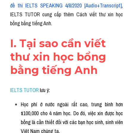
Idiom
đề thi IELTS SPEAKING 4/8/2020 [Audio+Transcript]
, 
IELTS TUTOR cung cấp thêm Cách viết thư xin học 
Grammar
bổng bằng tiếng Anh
.
Collocation
I. 
Tại sao cần viết 
Word form
thư xin học bổng 
Cách dùng từ
bằng tiếng Anh
Phân biệt từ
Đề thi thật Task 2
IELTS TUTOR
 lưu ý: 
Speaking
Học phí ở nước ngoài rất cao, trung bình hơn 
Writing
$100,000 cho 4 năm học. Do đó, việc xin được học 
bổng là cần thiết đối với các bạn học sinh, sinh viên 
Reading
Việt Nam chúng ta.