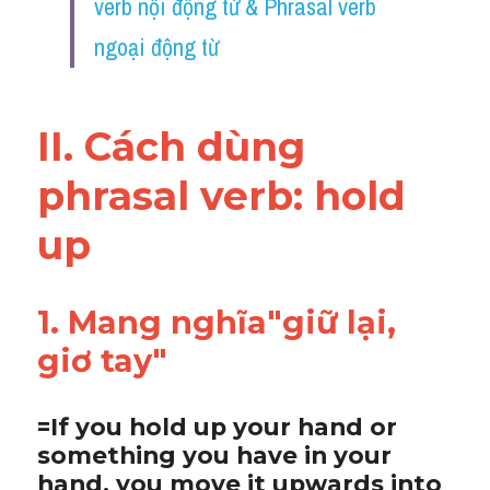
verb nội động từ & Phrasal verb 
Vocabulary
ngoại động từ
II. Cách dùng 
phrasal verb: 
hold 
up 
1. Mang nghĩa"giữ lại, 
giơ tay"
=If you hold up your hand or 
something you have in your 
hand, you move it upwards into 