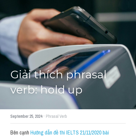
Giải đề thi từng câu
Lời khuyên
HỌC THỬ
Giải đề thi
Academic words
Phrase
Giải thích phrasal 
Phrasal Verb
verb: hold up
Idioms đồng nghĩa
Idioms trái nghĩa
·
September 25, 2024
Phrasal Verb
Antonym
Bên cạnh 
Hướng dẫn đề thi IELTS 21/11/2020 bài 