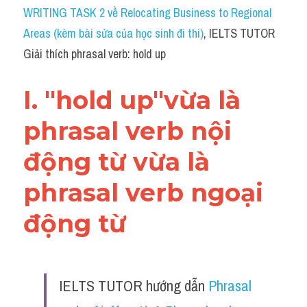
Idiom
WRITING TASK 2 về Relocating Business to Regional 
Areas (kèm bài sửa của học sinh đi thi)
, IELTS TUTOR 
Grammar
Giải thích phrasal verb: hold up
Collocation
I. "hold up"vừa là 
Word form
phrasal verb nội 
Cách dùng từ
động từ vừa là 
Phân biệt từ
phrasal verb ngoại 
Đề thi thật Task 2
động từ 
Speaking
Writing
IELTS TUTOR hướng dẫn 
Phrasal 
Reading