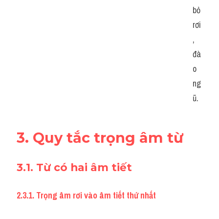
bỏ 
rơi
, 
đà
o 
ng
ũ.
3. Quy tắc trọng âm từ
3.1. Từ có hai âm tiết
2.3.1. Trọng âm rơi vào âm tiết thứ nhất