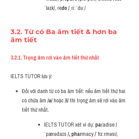
ˈlaɪk/, re
do /
ˌriːˈduː/
3.2. Từ có Ba âm tiết & hơn ba 
âm tiết
3.2.1. Trọng âm rơi vào âm tiết thứ nhất
IELTS TUTOR lưu ý:
Đối với danh từ có ba âm tiết: nếu âm tiết thứ hai 
có chứa âm
 /
ə/
 hoặc 
/i/
 thì trọng âm sẽ rơi vào âm 
tiết thứ nhất.
IELTS TUTOR xét ví dụ: 
pa
radise
 /
ˈpærədaɪs 
/, phar
macy
 /
ˈfɑːrməsi/, 