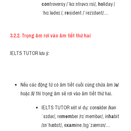
con
troversy /ˈkɑːntrəvɜːrsi/, 
ho
liday /
ˈhɑːlədeɪ /, 
re
sident /ˈrezɪdənt/…
3.2.2. Trọng âm rơi vào âm tiết thứ hai
IELTS TUTOR lưu ý:
Nếu các động từ có âm tiết cuối cùng chứa âm
 /
ə/
hoặc 
/i/
 thì trọng âm sẽ rơi vào âm tiết thứ hai.
IELTS TUTOR xét ví dụ: con
si
der
 /
kən
ˈsɪdər/, re
mem
ber /rɪˈmembər/, in
ha
bit 
/ɪnˈhæbɪt/, e
xam
ine /ɪɡˈzæmɪn/…