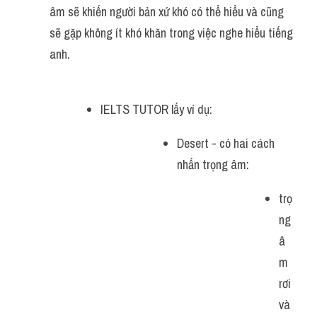
âm sẽ khiến người bản xứ khó có thể hiểu và cũng 
sẽ gặp không ít khó khăn trong việc nghe hiểu tiếng 
anh.
IELTS TUTOR lấy ví dụ:
Desert - có hai cách 
nhấn trọng âm:
trọ
ng 
â
m 
rơi 
và