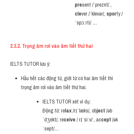
pre
sent /ˈpreznt/ , 
cle
ver /ˈklevər/, 
spor
ty /
ˈspɔːrti/ …
2.3.2. Trọng âm rơi vào âm tiết thứ hai
IELTS TUTOR lưu ý:
Hầu hết các động từ, giới từ có hai âm tiết thì 
trọng âm rơi vào âm tiết thứ hai.
IELTS TUTOR xét ví dụ:
Động từ: re
lax
 /rɪˈlæks/, ob
ject
 /əb
ˈdʒekt/, re
ceive
 / rɪˈsiːv/ , ac
cept
 /ək
ˈsept/…