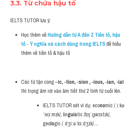
3.3. Từ chứa hậu tố
IELTS TUTOR lưu ý:
​Học thêm về 
Hướng dẫn từ A đến Z Tiền tố, hậu 
tố - Ý nghĩa và cách dùng trong IELTS
để hiểu 
thêm về tiền tố & hậu tố 
Các từ tận cùng –
ic, -tion, -sion , -ious, -ian, -ial
thì trọng âm rơi vào âm tiết thứ 2 tính từ cuối lên.
IELTS TUTOR xét ví dụ: eco
no
mic /ˌiːkə
ˈnɑːmɪk/, lin
guis
tic /lɪŋˈɡwɪstɪk/, 
geo
lo
gic /ˌdʒiːəˈlɑːdʒɪk/…