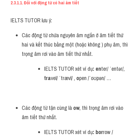
2.3.1.1. Đối với động từ có hai âm tiết
IELTS TUTOR lưu ý:
Các động từ chứa nguyên âm ngắn ở âm tiết thứ 
hai và kết thúc bằng một (hoặc không ) phụ âm, thì 
trọng âm rơi vào âm tiết thứ nhất.
IELTS TUTOR xét ví dụ
:
en
ter/ ˈentər/, 
tra
vel/ ˈtrævl/ , 
o
pen /ˈoʊpən/ …
Các động từ tận cùng là 
ow
, thì trọng âm rơi vào 
âm tiết thứ nhất.
IELTS TUTOR xét ví dụ
: 
bor
row / 