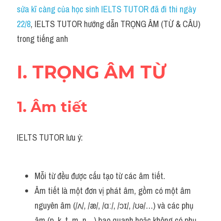
Idiom
sửa kĩ càng của học sinh IELTS TUTOR đã đi thi ngày 
22/8
, IELTS TUTOR hướng dẫn TRỌNG ÂM (TỪ & CÂU) 
Grammar
trong tiếng anh
Collocation
I. TRỌNG ÂM TỪ
Word form
Cách dùng từ
1. Âm tiết 
Phân biệt từ
IELTS TUTOR lưu ý:
Đề thi thật Task 2
Speaking
Mỗi từ đều được cấu tạo từ các âm tiết. 
Writing
Âm tiết là một đơn vị phát âm, gồm có một âm 
nguyên âm (/ʌ/, /æ/, /ɑː/, /ɔɪ/, /ʊə/…) và các phụ 
Reading
âm (p, k, t, m, n…) bao quanh hoặc không có phụ 