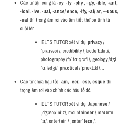
Các từ tận cùng là 
-cy
, 
-ty
, 
-phy
 , –
gy, -ible, -ant, 
-ical, -ive, -ual, -ance/ ence, -ify, -al/ ar, –-uous, 
-ual 
thì trọng âm rơi vào âm tiết thứ ba tính từ 
cuối lên.
IELTS TUTOR xét ví dụ: 
pri
vacy /
ˈpraɪvəsi /, credi
bi
lity /ˌkredəˈbɪləti/, 
pho
to
graphy /fəˈtɑːɡrəfi /, ge
o
logy /dʒi
ˈɑːlədʒi/, 
prac
tical /ˈpræktɪkl /…
Các từ chứa hậu tố
: -ain, -eer, -ese, esque 
thì 
trọng âm rơi vào chính các hậu tố đó.
IELTS TUTOR xét ví dụ: Japan
ese
 /
ˌdʒæpəˈniːz/, mountai
neer
 /ˌmaʊntn
ˈɪr/, entertain / ˌentərˈ
teɪn
 /, 