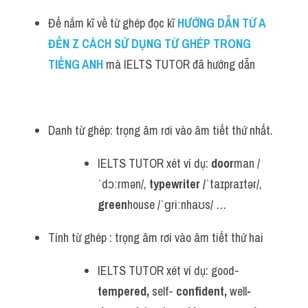
Để nắm kĩ về từ ghép đọc kĩ 
HƯỚNG DẪN TỪ A 
ĐẾN Z CÁCH SỬ DỤNG TỪ GHÉP TRONG 
TIẾNG ANH 
mà IELTS TUTOR đã hướng dẫn 
Danh từ ghép: trọng âm rơi vào âm tiết thứ nhất.
IELTS TUTOR xét ví dụ: 
door
man /
ˈdɔːrmən/, 
typewriter /
ˈtaɪpraɪtər/, 
green
house /ˈɡriːnhaʊs/ …
Tính từ ghép : trọng âm rơi vào âm tiết thứ hai
IELTS TUTOR xét ví dụ: good-
tempered, 
self- 
confident, 
well
-