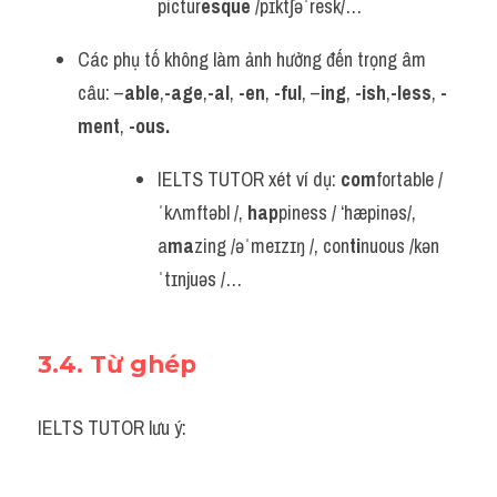
pictur
esque
 /pɪktʃəˈresk/…
Các phụ tố không làm ảnh hưởng đến trọng âm 
câu: –
able
,
-age
,
-al
, 
-en
, 
-ful
, –
ing
, 
-ish
,
-less
, 
-
ment
, 
-ous.
IELTS TUTOR xét ví dụ: 
com
fortable /
ˈkʌmftəbl /, 
hap
piness / ‘hæpinəs/, 
a
ma
zing /əˈmeɪzɪŋ /, con
ti
nuous /kən
ˈtɪnjuəs /…
3.4. Từ ghép
IELTS TUTOR lưu ý: