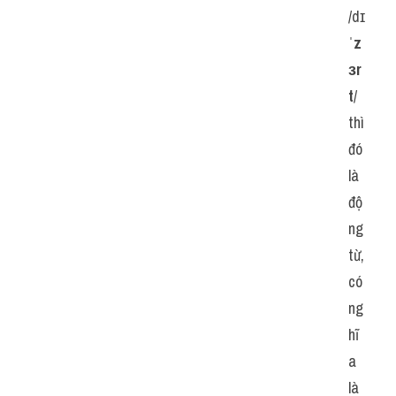
/dɪ
ˈ
z
ɜr
t
/ 
thì 
đó 
là 
độ
ng 
từ, 
có 
ng
hĩ
a 
là 