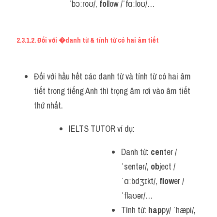
ˈbɔːroʊ/, 
fo
llow /ˈfɑːloʊ/…
2.3.1.2. Đối với �danh từ & tính từ có hai âm tiết
Đối với hầu hết các danh từ và tính từ có hai âm 
tiết trong tiếng Anh thì trọng âm rơi vào âm tiết 
thứ nhất.
IELTS TUTOR ví dụ:
Danh từ: 
cen
ter /
ˈsentər/, 
ob
ject /
ˈɑːbdʒɪkt/, 
flow
er /
ˈflaʊər/…
Tính từ: 
hap
py/ ˈhæpi/, 