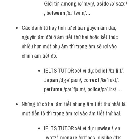
Giới từ: a
mong
 /əˈmʌŋ/, a
side
 /əˈsaɪd/ 
, be
tween 
/bɪˈtwiːn/…
Các danh từ hay tính từ chứa nguyên âm dài, 
nguyên âm đôi ở âm tiết thứ hai hoặc kết thúc 
nhiều hơn một phụ âm thì trọng âm sẽ rơi vào 
chính âm tiết đó.
IELTS TUTOR xét ví dụ: 
be
lief
 /bɪˈliːf/, 
Ja
pan /
dʒəˈpæn/, cor
rect /
kəˈrekt/, 
per
fume
 /pərˈfjuːm/, po
lice
/
pəˈliːs/ …
Những từ có hai âm tiết nhưng âm tiết thứ nhất là 
một tiền tố thì trọng âm rơi vào âm tiết thứ hai.
IELTS TUTOR xét ví dụ: un
wise /
ˌʌn
ˈwaɪz/, pre
pare /
prɪˈper/, dis
like /
dɪs