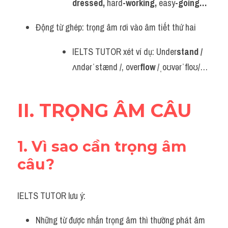
dressed, 
hard
-working, 
easy
-going…
Động từ ghép: trọng âm rơi vào âm tiết thứ hai
IELTS TUTOR xét ví dụ: Under
stand /
ʌndərˈstænd /, over
flow
 /ˌoʊvərˈfloʊ/…
II. TRỌNG ÂM CÂU
1. Vì sao cần trọng âm 
câu?
IELTS TUTOR lưu ý:
Những từ được nhấn trọng âm thì thường phát âm 