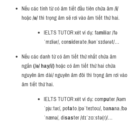
Nếu các tính từ có âm tiết đầu tiên chứa âm 
/i/
hoặc 
/
ə/ 
thì trọng âm sẽ rơi vào âm tiết thứ hai.
IELTS TUTOR xét ví dụ: fa
mi
liar /fə
ˈmɪliər/, con
si
derate /kənˈsɪdərət/…
Nếu các danh từ có âm tiết thứ nhất chứa âm 
ngắn
 (/
ə/ hay/i/)
 hoặc có âm tiết thứ hai chứa 
nguyên âm dài/ nguyên âm đôi thì trọng âm rơi vào 
âm tiết thứ hai.
IELTS TUTOR xét ví dụ: com
pu
ter /kəm
ˈpjuːtər/, po
ta
to /pəˈteɪtoʊ/, ba
na
na /bə
ˈnænə/, di
sas
ter
 /
dɪˈzɑːstə(r)/…