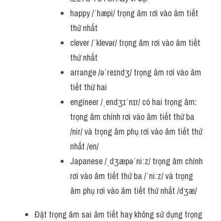
happy /ˈhæpi/ trọng âm rơi vào âm tiết 
thứ nhất
clever /ˈklevər/ trọng âm rơi vào âm tiết 
thứ nhất
arrange /əˈreɪndʒ/ trọng âm rơi vào âm 
tiết thứ hai
engineer /ˌendʒɪˈnɪr/ có hai trọng âm: 
trọng âm chính rơi vào âm tiết thứ ba 
/nir/ và trọng âm phụ rơi vào âm tiết thứ 
nhất /en/
Japanese /ˌdʒæpəˈniːz/ trọng âm chính 
rơi vào âm tiết thứ ba /ˈniːz/ và trọng 
âm phụ rơi vào âm tiết thứ nhất /dʒæ/
Đặt trọng âm sai âm tiết hay không sử dụng trọng 