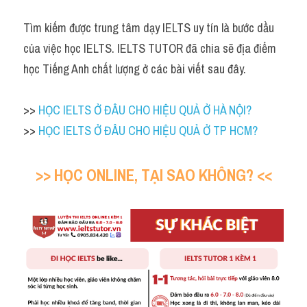
Tìm kiếm được trung tâm dạy IELTS uy tín là bước dầu 
của việc học IELTS. IELTS TUTOR đã chia sẽ địa điểm 
học Tiếng Anh chất lượng ở các bài viết sau đây.
>> 
HỌC IELTS Ở ĐÂU CHO HIỆU QUẢ Ở HÀ NỘI?
>> 
HỌC IELTS Ở ĐÂU CHO HIỆU QUẢ Ở TP HCM?
>> HỌC ONLINE, TẠI SAO KHÔNG? <<