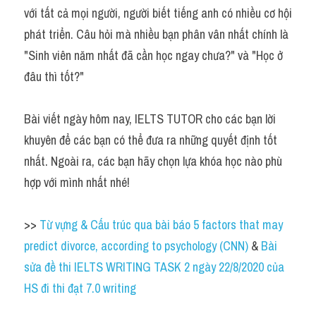
Idiom
với tất cả mọi người, người biết tiếng anh có nhiều cơ hội 
phát triển. Câu hỏi mà nhiều bạn phân vân nhất chính là 
Grammar
"Sinh viên năm nhất đã cần học ngay chưa?" và "Học ở 
Collocation
đâu thì tốt?"
Word form
Bài viết ngày hôm nay, IELTS TUTOR cho các bạn lời 
Cách dùng từ
khuyên để các bạn có thể đưa ra những quyết định tốt 
nhất. Ngoài ra, các bạn hãy chọn lựa khóa học nào phù 
Phân biệt từ
hợp với mình nhất nhé!
Đề thi thật Task 2
>> 
Từ vựng & Cấu trúc qua bài báo 5 factors that may 
Speaking
predict divorce, according to psychology (CNN)
 & 
Bài 
Writing
sửa đề thi IELTS WRITING TASK 2 ngày 22/8/2020 của 
HS đi thi đạt 7.0 writing
Reading