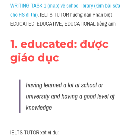
Idiom
WRITING TASK 1 (map) về school library (kèm bài sửa 
cho HS đi thi)
, IELTS TUTOR hướng dẫn Phân biệt 
Grammar
EDUCATED, EDUCATIVE, EDUCATIONAL tiếng anh
Collocation
1. educated: được 
Word form
giáo dục 
Cách dùng từ
Phân biệt từ
having learned a lot at school or 
Đề thi thật Task 2
university and having a good level of 
Speaking
knowledge
Writing
Reading
IELTS TUTOR xét ví dụ: