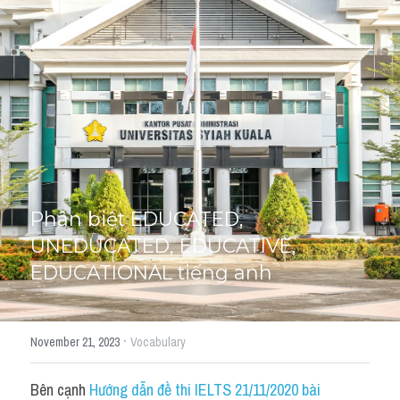
Giải đề thi từng câu
Lời khuyên
HỌC THỬ
Giải đề thi
Academic words
Phrase
Phân biệt EDUCATED, 
Phrasal Verb
UNEDUCATED, EDUCATIVE, 
EDUCATIONAL tiếng anh
Idioms đồng nghĩa
Idioms trái nghĩa
·
November 21, 2023
Vocabulary
Antonym
Bên cạnh 
Hướng dẫn đề thi IELTS 21/11/2020 bài 