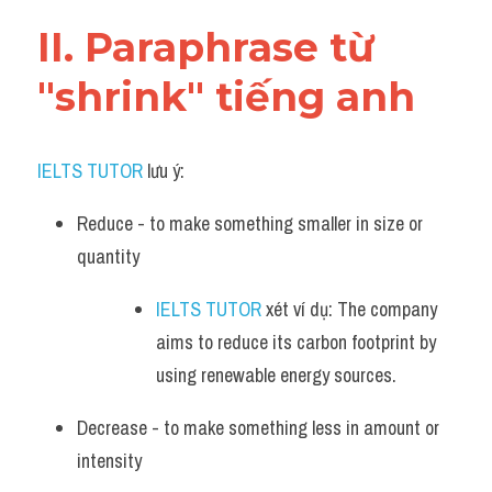
Vocabulary
II. Paraphrase từ 
"shrink" tiếng anh
IELTS TUTOR
 lưu ý:
Reduce - to make something smaller in size or 
quantity
IELTS TUTOR
 xét ví dụ: The company 
aims to reduce its carbon footprint by 
using renewable energy sources.
Decrease - to make something less in amount or 
intensity