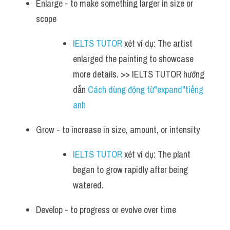
Enlarge - to make something larger in size or 
scope
IELTS TUTOR
 xét ví dụ: The artist 
enlarged the painting to showcase 
more details. >> IELTS TUTOR hướng 
dẫn 
Cách dùng động từ"expand"tiếng 
anh
Grow - to increase in size, amount, or intensity
IELTS TUTOR
 xét ví dụ: The plant 
began to grow rapidly after being 
watered.
Develop - to progress or evolve over time