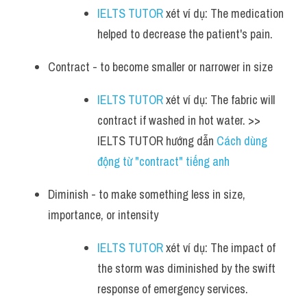
IELTS TUTOR
 xét ví dụ: The medication 
helped to decrease the patient's pain.
Contract - to become smaller or narrower in size
IELTS TUTOR
 xét ví dụ: The fabric will 
contract if washed in hot water. >> 
IELTS TUTOR hướng dẫn 
Cách dùng 
động từ "contract" tiếng anh 
Diminish - to make something less in size, 
importance, or intensity
IELTS TUTOR
 xét ví dụ: The impact of 
the storm was diminished by the swift 
response of emergency services.