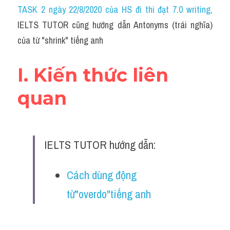
Idiom
TASK 2 ngày 22/8/2020 của HS đi thi đạt 7.0 writing
,
IELTS TUTOR cũng hướng dẫn Antonyms (trái nghĩa) 
Grammar
của từ "shrink" tiếng anh
Collocation
I. Kiến thức liên 
Word form
quan
Cách dùng từ
Phân biệt từ
IELTS TUTOR hướng dẫn:
Đề thi thật Task 2
Speaking
Cách dùng động 
từ"overdo"tiếng anh
Writing
Reading