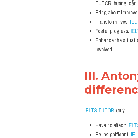
TUTOR  hướng  dẫn 
Bring about improve
Transform lives: 
IE
Foster progress: 
IE
Enhance the situatio
involved.
III. Anto
differenc
IELTS TUTOR
 lưu ý:​
Have no effect: 
IEL
Be insignificant: 
IE