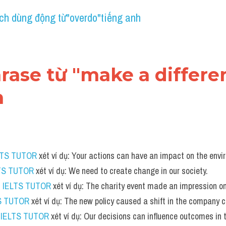
ch dùng động từ"overdo"tiếng anh
hrase từ "make a differen
h
LTS TUTOR
 xét ví dụ: Your actions can have an impact on the envi
TS TUTOR
 xét ví dụ: We need to create change in our society.
 
IELTS TUTOR
 xét ví dụ: The charity event made an impression o
S TUTOR
 xét ví dụ: The new policy caused a shift in the company c
 
IELTS TUTOR
 xét ví dụ: Our decisions can influence outcomes in t