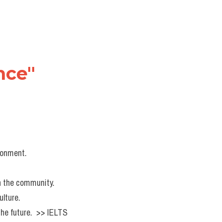
ce" 
ronment.
n the community.
ulture.
he future.  >> IELTS  