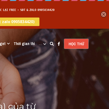
get
Thời gian thi
…
HỌC THỬ
) của từ 