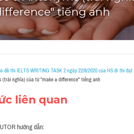
ifference" tiếng anh
a đề thi IELTS WRITING TASK 2 ngày 22/8/2020 của HS đi thi đạt 7
(trái nghĩa) của từ "make a difference" tiếng anh
hức liên quan
UTOR hướng dẫn: