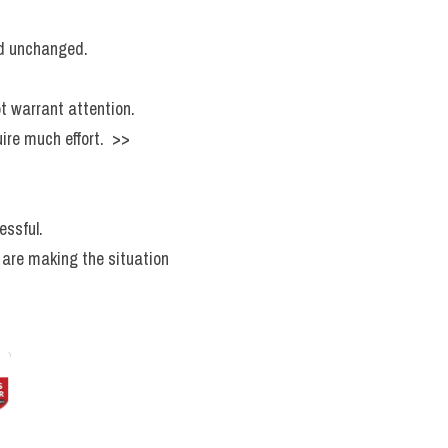
ned unchanged.
t warrant attention.
re much effort.  >> 
essful.
 are making the situation 