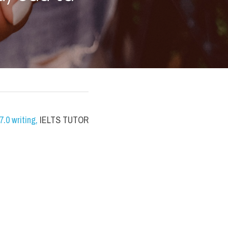
.0 writing
,
 IELTS TUTOR 