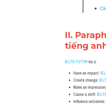
Cá
II. Parap
tiếng an
IELTS TUTOR
 lưu ý:​
Have an impact: 
IE
Create change: 
IEL
Make an impression:
Cause a shift: 
IELT
Influence outcomes: