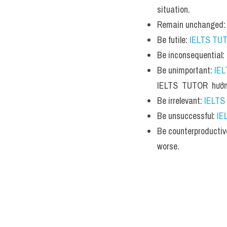
situation.
Remain unchanged:
Be futile: 
IELTS TU
Be inconsequential: 
Be unimportant: 
IE
IELTS  TUTOR  hướn
Be irrelevant: 
IELTS
Be unsuccessful: 
IE
Be counterproductiv
worse.