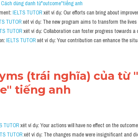
 
Cách dùng danh từ"outcome"tiếng anh 
ment: 
IELTS TUTOR
 xét ví dụ: Our efforts can bring about improve
LTS TUTOR
 xét ví dụ: The new program aims to transform the lives 
LTS TUTOR
 xét ví dụ: Collaboration can foster progress towards 
n: 
IELTS TUTOR
 xét ví dụ: Your contribution can enhance the situ
nyms (trái nghĩa) của từ 
e" tiếng anh
TS TUTOR
 xét ví dụ: Your actions will have no effect on the outcome
LTS TUTOR
 xét ví dụ: The changes made were insignificant and did