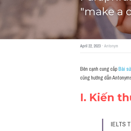
"make a d
·
April 22, 2023
Antonym
Bên cạnh cung cấp 
Bài sử
cũng hướng dẫn Antonyms 
I. Kiến t
IELTS T