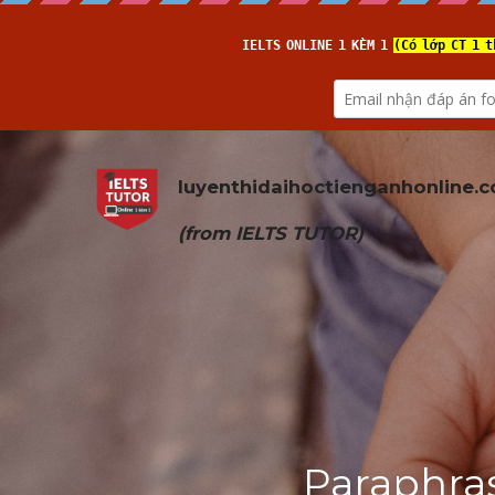
luyenthidaihoctienganhonline
.
(from 
IELTS TUTOR
)
Paraphras