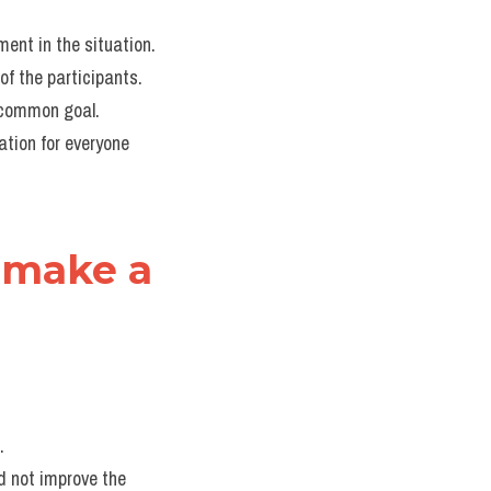
ment in the situation.
of the participants.
a common goal.
ation for everyone 
"make a 
.
 not improve the 