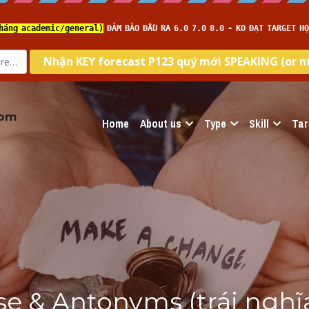
com
Home
About us
Type
Skill
Tar
e & Antonyms (trái nghĩa