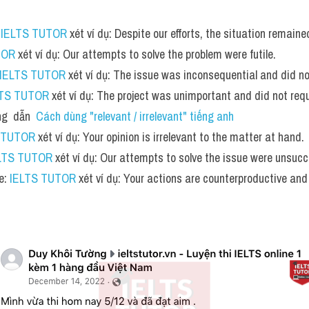
 
IELTS TUTOR
 xét ví dụ: Despite our efforts, the situation remai
TOR
 xét ví dụ: Our attempts to solve the problem were futile.
IELTS TUTOR
 xét ví dụ: The issue was inconsequential and did no
LTS TUTOR
 xét ví dụ: The project was unimportant and did not requi
g  dẫn  
Cách dùng "relevant / irrelevant" tiếng anh
 TUTOR
 xét ví dụ: Your opinion is irrelevant to the matter at hand.
LTS TUTOR
 xét ví dụ: Our attempts to solve the issue were unsucc
e: 
IELTS TUTOR
 xét ví dụ: Your actions are counterproductive and