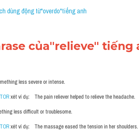
ch dùng động từ"overdo"tiếng anh
hrase của"relieve" tiếng
mething less severe or intense. 
UTOR
 xét ví dụ:    The pain reliever helped to relieve the headache.
hing less difficult or troublesome. 
UTOR
 xét ví dụ:    The massage eased the tension in her shoulders.