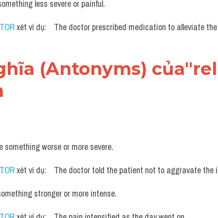
omething less severe or painful. 
UTOR
 xét ví dụ:    The doctor prescribed medication to alleviate th
 nghĩa (Antonyms) của"rel
h
e something worse or more severe. 
UTOR
 xét ví dụ:    The doctor told the patient not to aggravate the i
something stronger or more intense. 
UTOR
 xét ví dụ:    The pain intensified as the day went on.