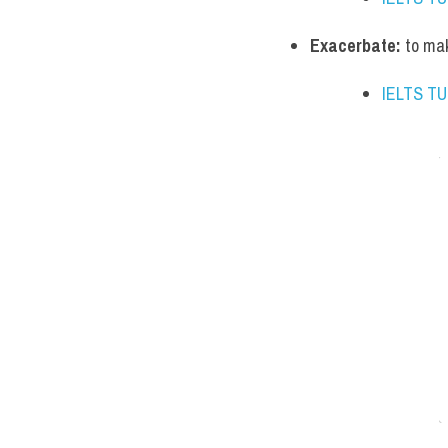
Exacerbate:
 to ma
IELTS T