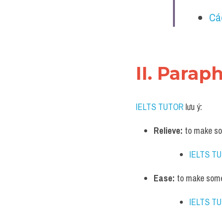
Cá
II. Parap
IELTS TUTOR
 lưu ý:
Relieve:
 to make so
IELTS T
Ease:
 to make somet
IELTS T