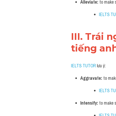
Alleviate:
 to make s
IELTS T
III. Trái
tiếng an
IELTS TUTOR
 lưu ý:
Aggravate:
 to mak
IELTS T
Intensify:
 to make 
IELTS T