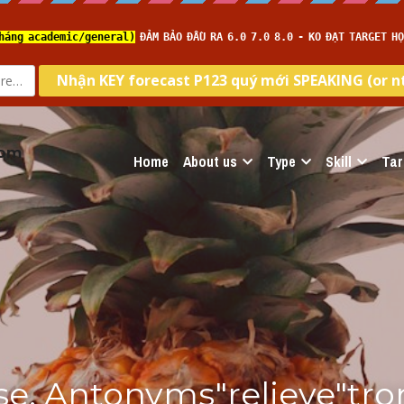
com
Home
About us
Type
Skill
Tar
e, Antonyms"relieve"tron