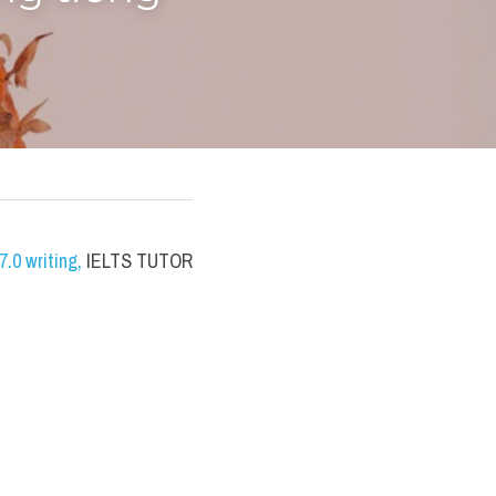
.0 writing
,
 IELTS TUTOR 