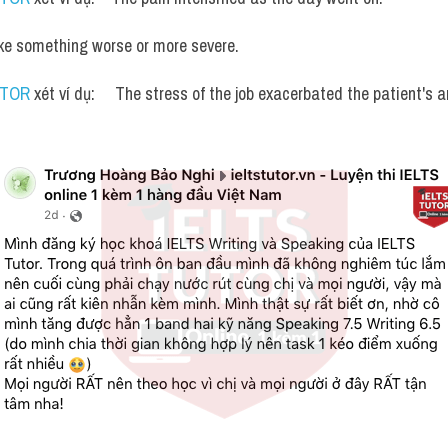
ke something worse or more severe. 
UTOR
 xét ví dụ:     The stress of the job exacerbated the patient's a