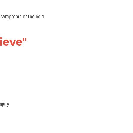
e symptoms of the cold.
ieve" 
njury.