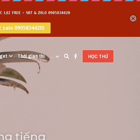
get
Thời gian thi
…
HỌC THỬ
g tiếng 