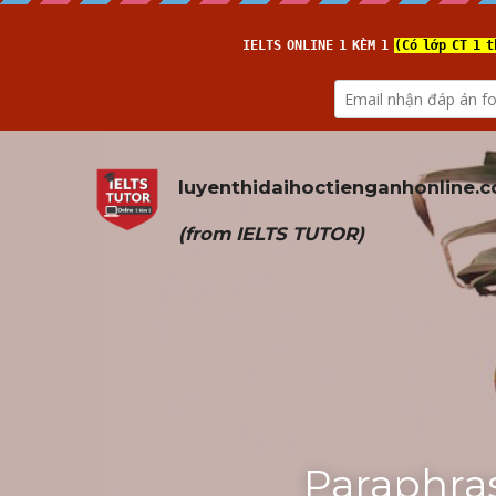
luyenthidaihoctienganhonline
.
(from 
IELTS TUTOR
)
Paraphras