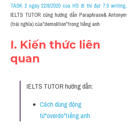
Idiom
TASK 2 ngày 22/8/2020 của HS đi thi đạt 7.0 writing
,
IELTS TUTOR cũng hướng dẫn Paraphrase& Antonym 
Grammar
(trái nghĩa) của"demolition"trong tiếng anh
Collocation
I. Kiến thức liên 
Word form
quan
Cách dùng từ
Phân biệt từ
IELTS TUTOR hướng dẫn:
Đề thi thật Task 2
Speaking
Cách dùng động 
từ"overdo"tiếng anh
Writing
Reading