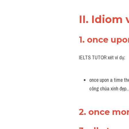
II. Idiom
1. once up
IELTS TUTOR xét ví dụ:
once upon a time the
công chúa xinh đẹp..
2. once mo