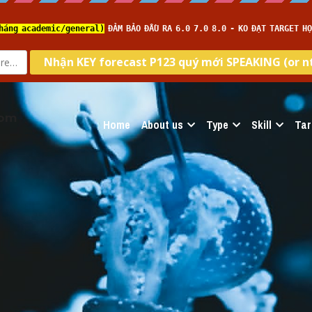
com
Home
About us
Type
Skill
Tar