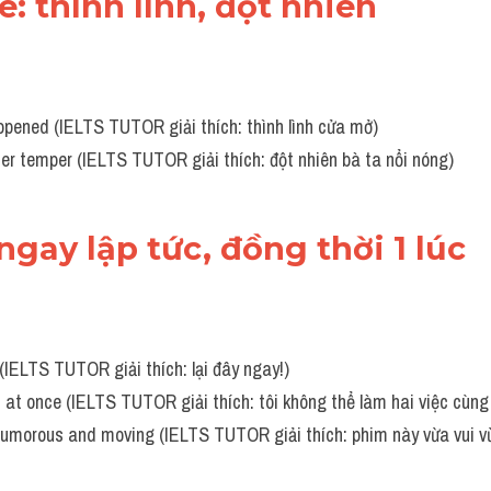
ce: thình lình, đột nhiên
 opened (IELTS TUTOR giải thích: thình lình cửa mở)
 her temper (IELTS TUTOR giải thích: đột nhiên bà ta nổi nóng)
ngay lập tức, đồng thời 1 lúc
(IELTS TUTOR giải thích: lại đây ngay!)
s at once (IELTS TUTOR giải thích: tôi không thể làm hai việc cùng
e humorous and moving (IELTS TUTOR giải thích: phim này vừa vui 