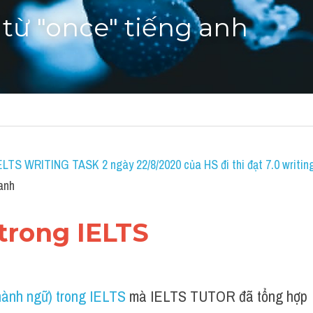
 từ "once" tiếng anh
IELTS WRITING TASK 2 ngày 22/8/2020 của HS đi thi đạt 7.0 writin
 anh
 trong IELTS 
hành ngữ) trong IELTS
 mà IELTS TUTOR đã tổng hợp