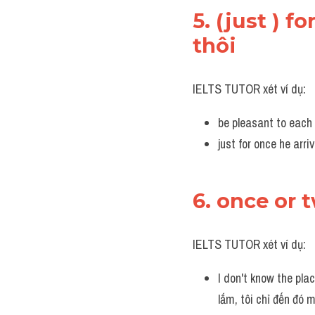
5. (just ) f
thôi
IELTS TUTOR xét ví dụ:
be pleasant to each 
just for once he arr
6. once or 
IELTS TUTOR xét ví dụ:
I don't know the plac
lắm, tôi chỉ đến đó m