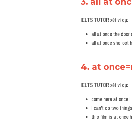
3. all at on
IELTS TUTOR xét ví dụ:
all at once the door
all at once she lost
4. at once=
IELTS TUTOR xét ví dụ:
come here at once ! 
I can't do two thing
this film is at onc