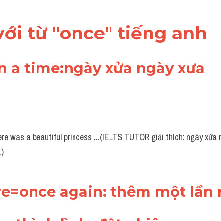
 với từ "once" tiếng anh
on a time:ngày xửa ngày xưa
re was a beautiful princess ...(IELTS TUTOR giải thích: ngày xửa
.)
re=once again: thêm một lần