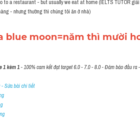
o to a restaurant - but usually we eat at home (IELTS TUTOR giải 
hàng - nhưng thường thì chúng tôi ăn ở nhà)
 a blue moon=năm thì mười ho
e 1 kèm 1
 - 100% cam kết đạt target 6.0 - 7.0 - 8.0 - Đảm bảo đầu ra - 
- Sửa bài chi tiết
ng
ng
ing