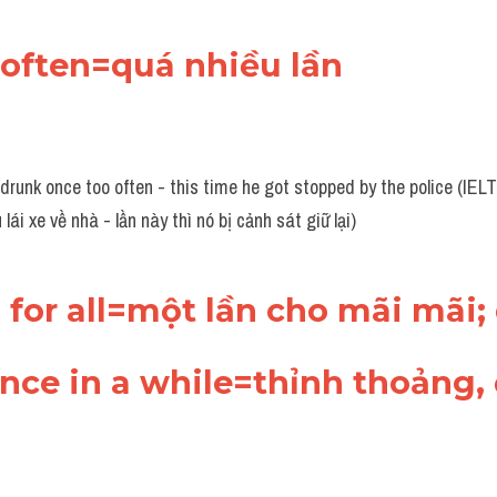
 often=quá nhiều lần
runk once too often - this time he got stopped by the police (IEL
 lái xe về nhà - lần này thì nó bị cảnh sát giữ lại)
 for all=một lần cho mãi mãi;
 once in a while=thỉnh thoảng, 