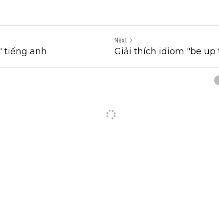
Next
t" tiếng anh
Giải thích idiom "be up 
cel