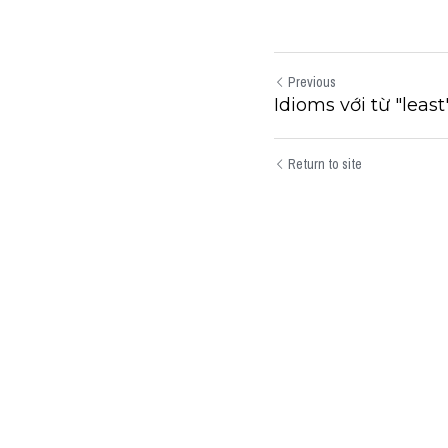
Previous
Idioms với từ "leas
Return to site
Submit
Can