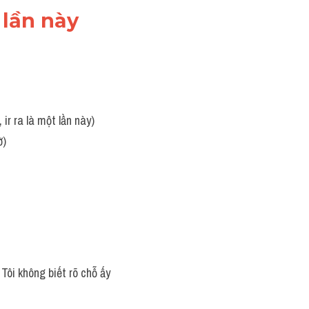
lần này 
ir ra là một lần này)
ờ)
Tôi không biết rõ chỗ ấy 