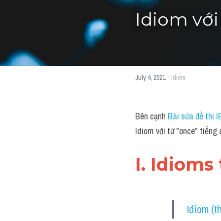
Idiom với
·
July 4, 2021
Idiom
Bên cạnh 
Bài sửa đề thi 
Idiom với từ "once" tiếng
I. Idioms
Idiom (t