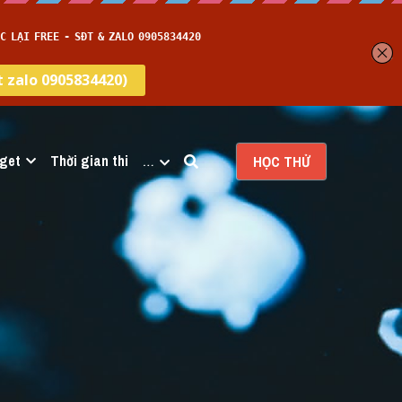
get
Thời gian thi
…
HỌC THỬ