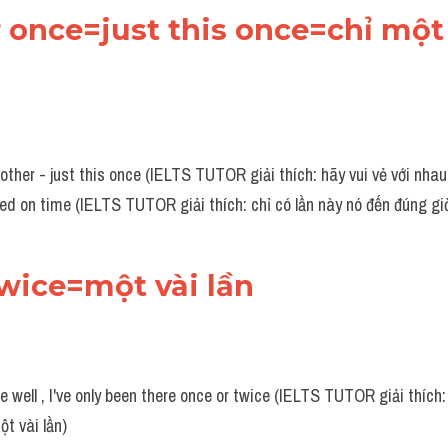
or once=just this once=chỉ một 
other - just this once (IELTS TUTOR giải thích: hãy vui vẻ với nhau, 
ived on time (IELTS TUTOR giải thích: chỉ có lần này nó đến đúng gi
twice=một vài lần
e well , I've only been there once or twice (IELTS TUTOR giải thích: 
ột vài lần)