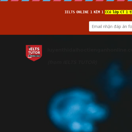
luyenthidaihoctienganhonline
.
(from 
IELTS TUTOR
)