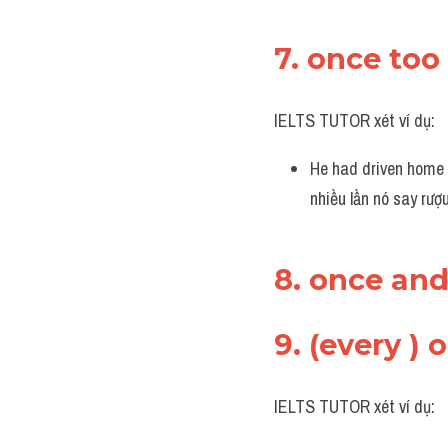
7. once too
IELTS TUTOR xét ví dụ:
He had driven home d
nhiều lần nó say rượu
8. once and
9. (every )
IELTS TUTOR xét ví dụ: