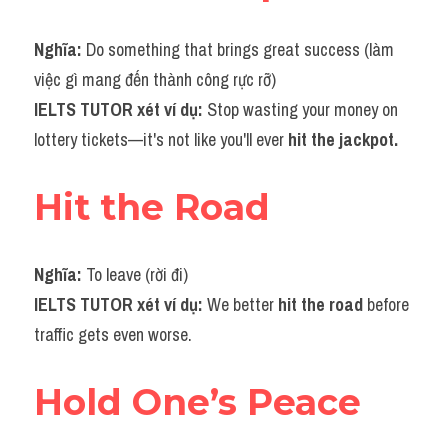
Nghĩa: 
Do something that brings great success (làm 
việc gì mang đến thành công rực rỡ)
IELTS TUTOR xét ví dụ: 
Stop wasting your money on 
lottery tickets—it's not like you'll ever 
hit the jackpot.
Hit the Road
Nghĩa: 
To leave (rời đi)
IELTS TUTOR xét ví dụ: 
We better
hit the road
before 
traffic gets even worse.
Hold One’s Peace