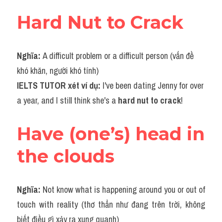
Hard Nut to Crack
Nghĩa: 
A difficult problem or a difficult person (vấn đề 
khó khăn, người khó tính)
IELTS TUTOR xét ví dụ: 
I've been dating Jenny for over 
a year, and I still think she's a 
hard nut to crack
!
Have (one’s) head in 
the clouds
Nghĩa: 
Not know what is happening around you or out of 
touch with reality (thơ thẩn như đang trên trời, không 
biết điều gì xảy ra xung quanh)