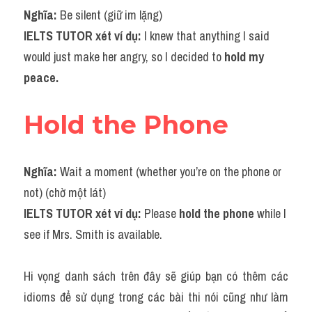
Nghĩa: 
Be silent (giữ im lặng)
IELTS TUTOR xét ví dụ: 
I knew that anything I said 
would just make her angry, so I decided to 
hold my 
peace.
Hold the Phone
Nghĩa: 
Wait a moment (whether you’re on the phone or 
not) (chờ một lát)
IELTS TUTOR xét ví dụ: 
Please 
hold the phone
 while I 
see if Mrs. Smith is available.
Hi vọng danh sách trên đây sẽ giúp bạn có thêm các 
idioms để sử dụng trong các bài thi nói cũng như làm 