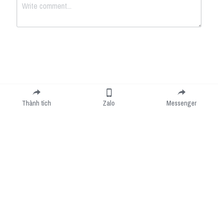
Submit
Cancel
Thành tích
Zalo
Messenger
Cookie Use
We use cookies to improve browsing experience, security, and data collection. By