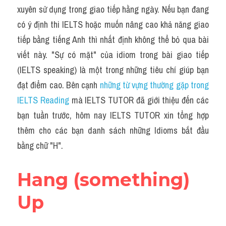
Idiom
xuyên sử dụng trong giao tiếp hằng ngày. Nếu bạn đang 
có ý định thi IELTS hoặc muốn nâng cao khả năng giao 
Grammar
tiếp bằng tiếng Anh thì nhất định không thể bỏ qua bài 
Collocation
viết này. "Sự có mặt" của idiom trong bài giao tiếp 
(IELTS speaking) là một trong những tiêu chí giúp bạn 
Word form
đạt điểm cao. Bên cạnh 
những từ vựng thường gặp trong 
Cách dùng từ
IELTS Reading
 mà IELTS TUTOR đã giới thiệu đến các 
bạn tuần trước, hôm nay IELTS TUTOR xin tổng hợp 
Phân biệt từ
thêm cho các bạn danh sách những Idioms bắt đầu 
Đề thi thật Task 2
bằng chữ "H".
Speaking
Hang (something) 
Writing
Up
Reading