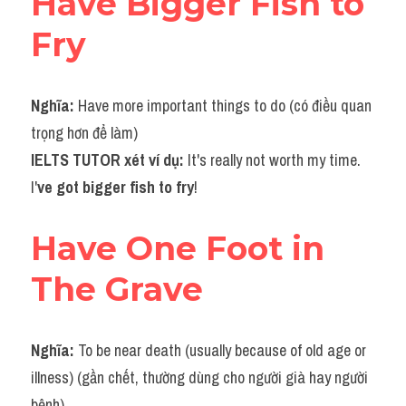
Have Bigger Fish to 
Fry
Nghĩa: 
Have more important things to do (có điều quan 
trọng hơn để làm)
IELTS TUTOR xét ví dụ: 
It's really not worth my time. 
I'
ve got bigger fish to fry
!
Have One Foot in 
The Grave
Nghĩa: 
To be near death (usually because of old age or 
illness) (gần chết, thường dùng cho người già hay người 
bệnh)