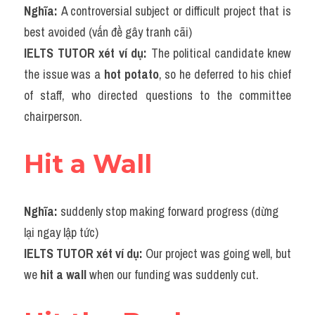
Nghĩa: 
A controversial subject or difficult project that is 
best avoided (vấn đề gây tranh cãi)
IELTS TUTOR xét ví dụ: 
The political candidate knew 
the issue was a 
hot potato
, so he deferred to his chief 
of staff, who directed questions to the committee 
chairperson.
Hit a Wall
Nghĩa: 
suddenly stop making forward progress (dừng 
lại ngay lập tức)
IELTS TUTOR xét ví dụ: 
Our project was going well, but 
we
 hit a wall 
when our funding was suddenly cut.