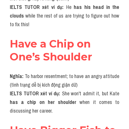
IELTS TUTOR xét ví dụ: 
He 
has his head in the 
clouds
 while the rest of us are trying to figure out how 
to fix this!
Have a Chip on 
One’s Shoulder
Nghĩa: 
To harbor resentment; to have an angry attitude 
(tình trạng dễ bị kích động giận dữ)
IELTS TUTOR xét ví dụ: 
She won't admit it, but Kate 
has a chip on her shoulder
 when it comes to 
discussing her career.