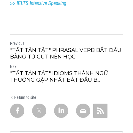
>> IELTS 
Intensive Speaking
Previous
"TẤT TẦN TẬT" PHRASAL VERB BẮT ĐẦU
BẰNG TỪ CUT NÊN HỌC...
Next
"TẤT TẦN TẬT" IDIOMS THÀNH NGỮ
THƯỜNG GẶP NHẤT BẮT ĐẦU B...
Return to site