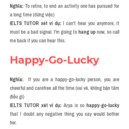
Nghĩa: 
Vocabulary
To retire, to end an activity one has pursued for 
a long time (dừng việc)
IELTS TUTOR xét ví dụ: 
I can't hear you anymore, it 
must be a bad signal. I'm going to 
hang up 
now, so call 
me back if you can hear this.
Happy-Go-Lucky
Nghĩa: 
 If you are a happy-go-lucky person, you are 
cheerful and carefree all the time (vui vẻ, không bận tâm 
điều gì)
IELTS TUTOR xét ví dụ: 
Arya is so 
happy-go-lucky
that I doubt any negative thing you say would bother 
her.