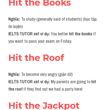
Hit the Books
Nghĩa: 
To study (generally said of students) (học tập, 
ôn luyện)
IELTS TUTOR xét ví dụ: 
You better 
hit the books 
if 
you want to pass your exam on Friday.
Hit the Roof
Nghĩa: 
To become very angry (giận dữ)
IELTS TUTOR xét ví dụ: 
My parents are going to 
hit 
the roof
 if they find out we had a party here!
Hit the Jackpot