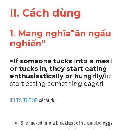
Vocabulary
II. Cách dùng 
1. Mang nghĩa"ăn ngấu 
nghiến"
=If someone tucks into a meal 
or tucks in, they start eating 
enthusiastically or hungrily/
to 
start eating something eagerl
IELTS TUTOR
 xét ví dụ:
She tucked into a breakfast of scrambled eggs.