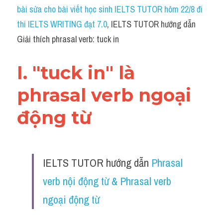
Idiom
bài sửa cho bài viết học sinh IELTS TUTOR hôm 22/8 đi 
thi IELTS WRITING đạt 7.0
, IELTS TUTOR hướng dẫn 
Grammar
Giải thích phrasal verb: tuck in
Collocation
I. "tuck in" là 
Word form
phrasal verb ngoại 
Cách dùng từ
động từ 
Phân biệt từ
Đề thi thật Task 2
IELTS TUTOR hướng dẫn 
Phrasal 
Speaking
verb nội động từ & Phrasal verb 
Writing
ngoại động từ 
Reading