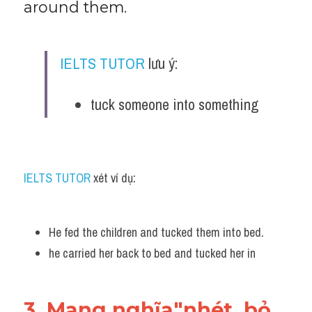
around them.
IELTS TUTOR
 lưu ý:
tuck someone into something
IELTS TUTOR
 xét ví dụ:
He fed the children and tucked them into bed.
he carried her back to bed and tucked her in
3. Mang nghĩa"nhét, bỏ 