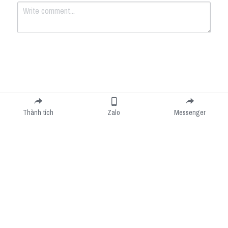
Submit
Cancel
Thành tích
Zalo
Messenger
Cookie Use
We use cookies to improve browsing experience, security, and data collection. By