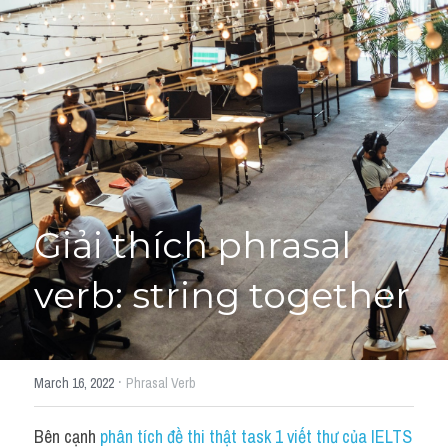
Giải đề thi từng câu
Lời khuyên
HỌC THỬ
Giải đề thi
Academic words
Phrase
Giải thích phrasal 
Phrasal Verb
verb: string together
Idioms đồng nghĩa
Idioms trái nghĩa
·
March 16, 2022
Phrasal Verb
Antonym
Bên cạnh 
phân tích đề thi thật task 1 viết thư của IELTS 