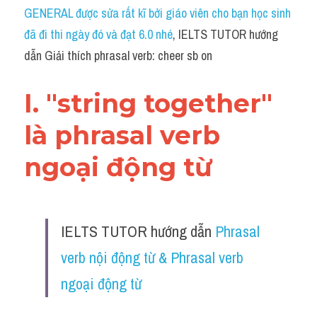
Idiom
GENERAL được sửa rất kĩ bởi giáo viên cho bạn học sinh 
đã đi thi ngày đó và đạt 6.0 nhé
, IELTS TUTOR hướng 
Grammar
dẫn Giải thích phrasal verb: cheer sb on
Collocation
I. "string together" 
Word form
là phrasal verb 
Cách dùng từ
ngoại động từ 
Phân biệt từ
Đề thi thật Task 2
IELTS TUTOR hướng dẫn 
Phrasal 
Speaking
verb nội động từ & Phrasal verb 
Writing
ngoại động từ
Reading