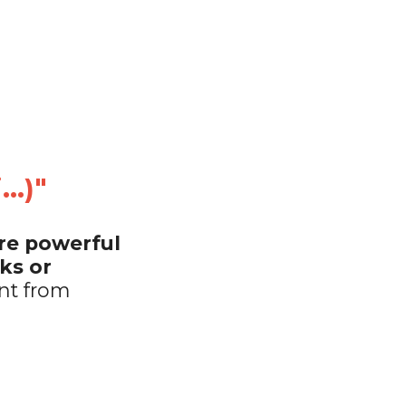
..)"
e powerful 
s or 
nt from 