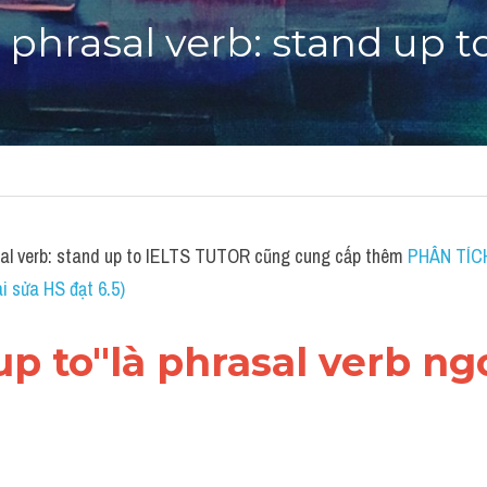
h phrasal verb: stand up t
sal verb: stand up to IELTS TUTOR cũng cung cấp thêm 
PHÂN TÍCH
 sửa HS đạt 6.5)
 up to"là phrasal verb ng