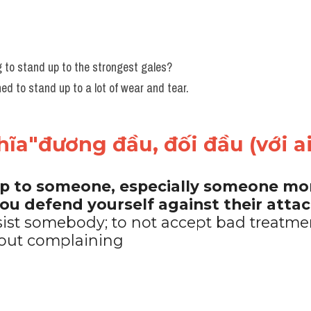
ng to stand up to the strongest gales?
ed to stand up to a lot of wear and tear.
ĩa"đương đầu, đối đầu (với ai.
up to someone, especially someone mor
ou defend yourself against their attack
sist somebody; to not accept bad treatme
out complaining