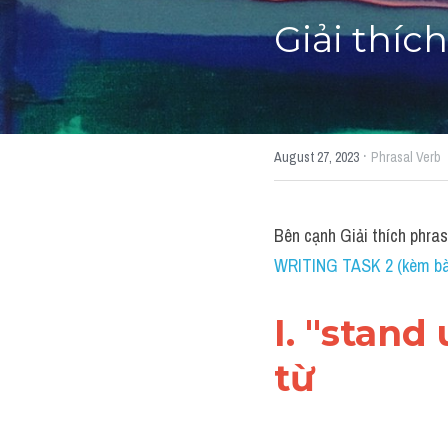
Giải thíc
·
August 27, 2023
Phrasal Verb
Bên cạnh Giải thích phra
WRITING TASK 2 (kèm bài
I. "stand
từ 