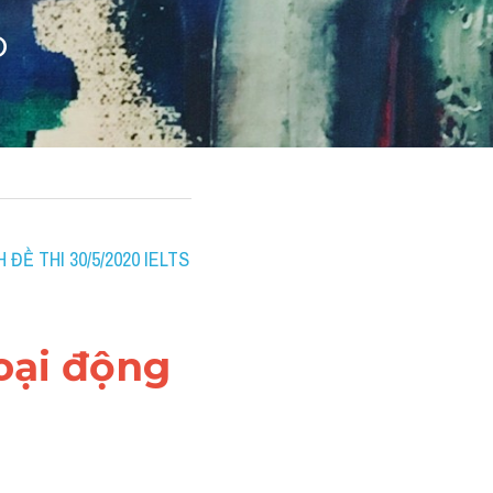
o
 ĐỀ THI 30/5/2020 IELTS 
oại động 