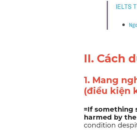
IELTS 
Ngo
II. Cách 
1. Mang ng
(điều kiện k
=If something 
harmed by th
condition despi