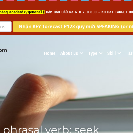
com
Home
About us
Type
Skill
Tar
 phrasal verb: seek 