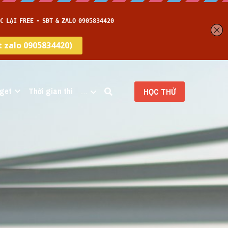
get
Thời gian thi
…
HỌC THỬ