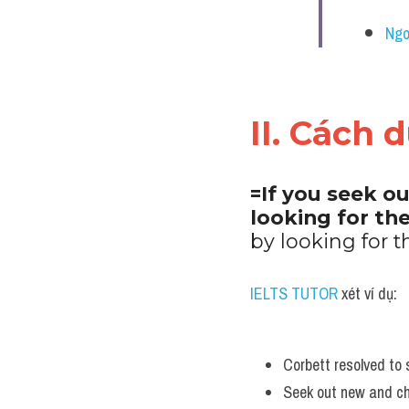
Ngo
II. Cách 
=If you seek o
looking for th
by looking for 
IELTS TUTOR
 xét ví dụ:
Corbett resolved to 
Seek out new and cha