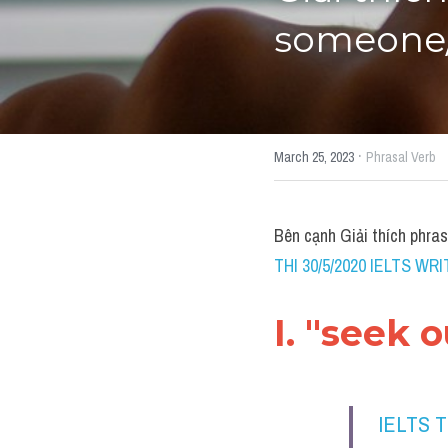
someone/
·
March 25, 2023
Phrasal Verb
Bên cạnh Giải thích phra
THI 30/5/2020 IELTS WRI
I. "seek 
IELTS 