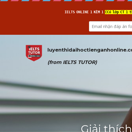
luyenthidaihoctienganhonline
.
(from 
IELTS TUTOR
)
Giải thích