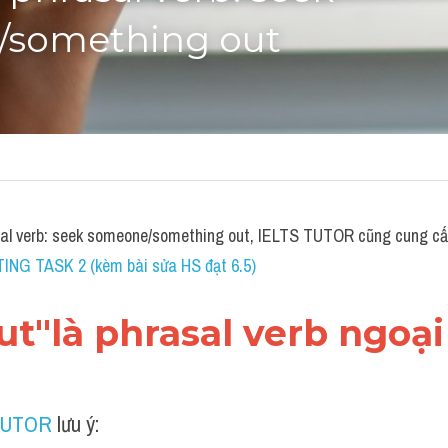
something out
sal verb: seek someone/something out, IELTS TUTOR cũng cung c
TING TASK 2 (kèm bài sửa HS đạt 6.5)
out"là phrasal verb ngoạ
TUTOR
 lưu ý: