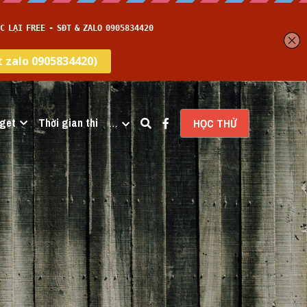
get
Thời gian thi
…
HỌC THỬ