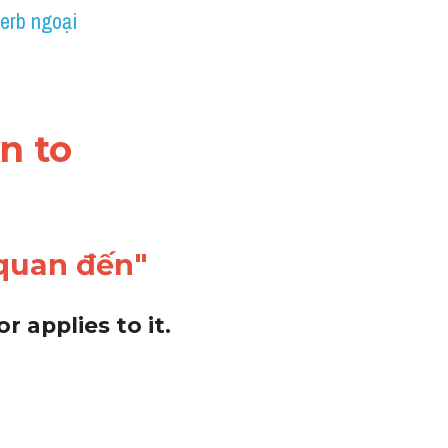
erb ngoại 
n to 
 quan đến"
=If one thing pertains to another, it relates, belongs, or applies to it. 