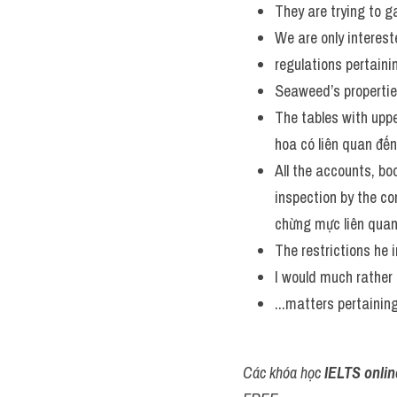
They are trying to ga
We are only intereste
regulations pertaini
Seaweed’s properties,
The tables with uppe
hoa có liên quan đế
All the accounts, bo
inspection by the co
chừng mực liên quan
The restrictions he 
I would much rather
...matters pertaining
Các khóa học 
IELTS onlin