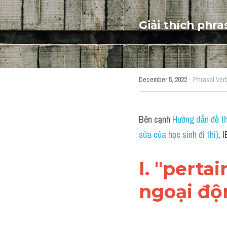
Giải thích phra
·
December 5, 2022
Phrasal Ver
Bên cạnh 
Hướng dẫn đề th
sửa của học sinh đi thi)
, 
I. "perta
ngoại độ