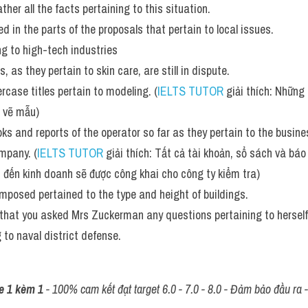
ther all the facts pertaining to this situation.
d in the parts of the proposals that pertain to local issues. 
ng to high-tech industries 
 as they pertain to skin care, are still in dispute.
rcase titles pertain to modeling. (
IELTS TUTOR
 giải thích: Những 
n vẽ mẫu)
oks and reports of the operator so far as they pertain to the busine
mpany. (
IELTS TUTOR
 giải thích: Tất cả tài khoản, sổ sách và bá
 đến kinh doanh sẽ được công khai cho công ty kiểm tra)
imposed pertained to the type and height of buildings. 
 that you asked Mrs Zuckerman any questions pertaining to herself
 to naval district defense.
e 1 kèm 1
 - 100% cam kết đạt target 6.0 - 7.0 - 8.0 - Đảm bảo đầu ra - 