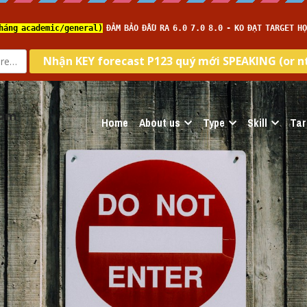
com
Home
About us
Type
Skill
Tar