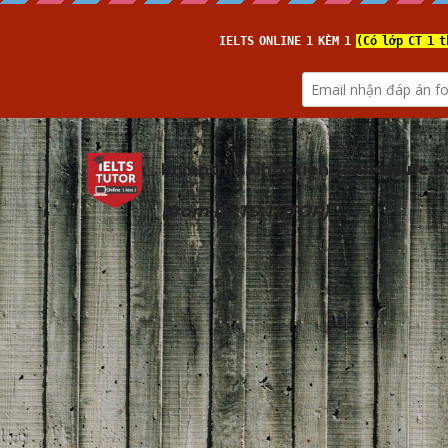
luyenthidaihoctienganhonline
.
(from 
IELTS TUTOR
)