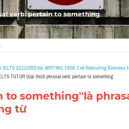
sal verb: pertain to something
b
i IELTS 21/11/2020 bài WRITING TASK 2 về Relocating Business to
IELTS TUTOR Giải thích phrasal verb: pertain to something
in to something"là phrasa
ng từ 