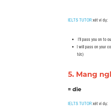
IELTS TUTOR 
xét ví dụ:
 I’ll pass you on to 
I will pass on your c
tức)
5. Mang ng
= die
IELTS TUTOR 
xét ví dụ: