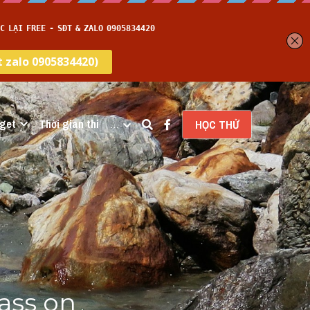
get
Thời gian thi
…
HỌC THỬ
ass on 