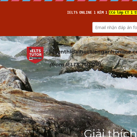
luyenthidaihoctienganhonline
.
(from 
IELTS TUTOR
)
Giải thích