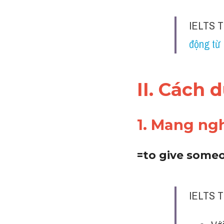
IELTS T
động từ
II. Cách 
1. Mang ng
=to give some
IELTS T