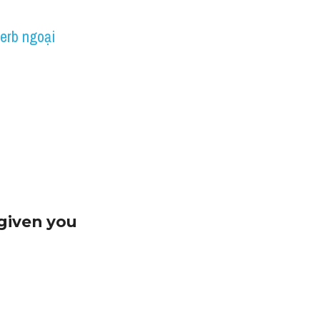
erb ngoại 
given you