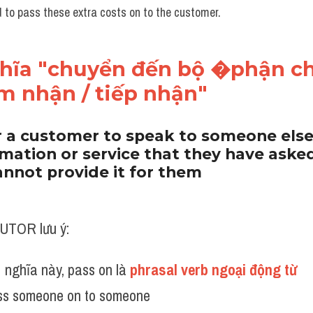
ed to pass these extra costs on to the customer.
hĩa "chuyển đến bộ �phận ch
m nhận / tiếp nhận"
r a customer to speak to someone else
mation or service that they have asked
nnot provide it for them
UTOR lưu ý:
 nghĩa này, pass on là 
phrasal verb ngoại động từ 
ss someone on to someone