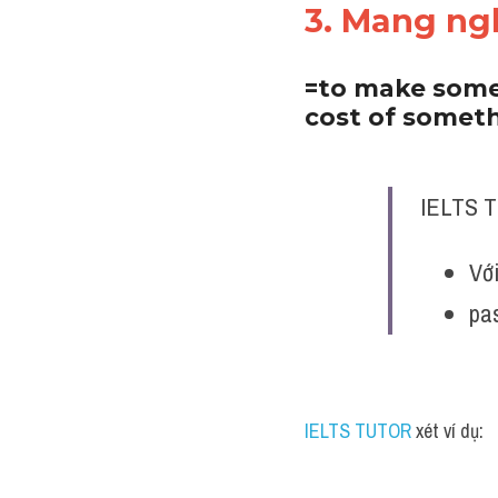
3. Mang ngh
=to make someo
cost of somet
IELTS T
Với
pa
IELTS TUTOR 
xét ví dụ: