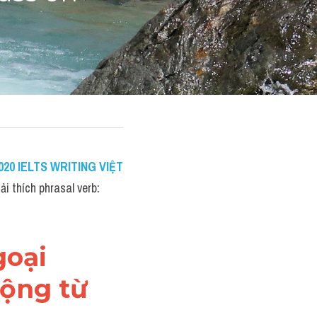
20 IELTS WRITING VIỆT 
ải thích phrasal verb: 
oại 
động từ 