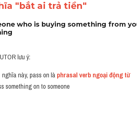
ĩa "bắt ai trả tiền"
ne who is buying something from you 
hing
UTOR lưu ý:
 nghĩa này, pass on là 
phrasal verb ngoại động từ 
ss something on to someone