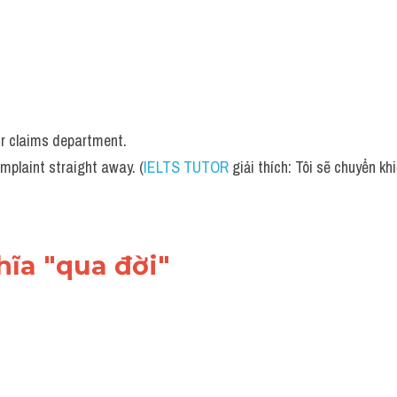
our claims department.
omplaint straight away. (
IELTS TUTOR
 giải thích: Tôi sẽ chuyển kh
hĩa "qua đời"