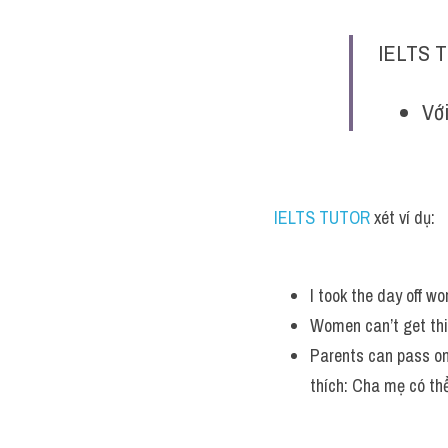
IELTS T
Với
IELTS TUTOR 
xét ví dụ:
I took the day off wo
Women can’t get this
Parents can pass on 
thích: Cha mẹ có th