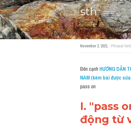
sth
·
November 2, 2021
Phrasal Ver
Bên cạnh 
HƯỚNG DẪN TỪ 
NAM (kèm bài được sửa c
pass on
I. "pass 
động từ v