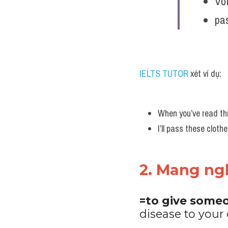
Với
pa
IELTS TUTOR 
xét ví dụ:
When you’ve read th
I’ll pass these clo
2. Mang ngh
=to give someon
disease to your