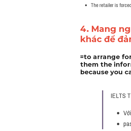
The retailer is forc
4. Mang ng
khác để đả
=to arrange fo
them the infor
because you ca
IELTS T
Với
pa