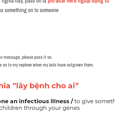
 nghĩa này, pass on là 
phrasal verb ngoại động từ 
ss something on to someone
is message, please pass it on.
thes on to my nephew when my lads have outgrown them.
ĩa "lây bệnh cho ai"
e an infectious illness / 
to give someth
 children through your genes