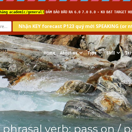
com
Home
About us
Type
Skill
Tar
 phrasal verb: pass on / p