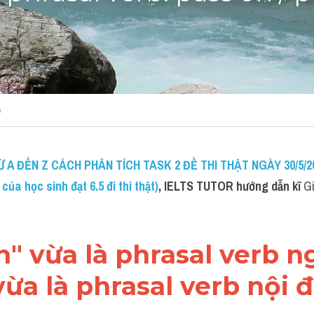
b
A ĐẾN Z CÁCH PHÂN TÍCH TASK 2 ĐỀ THI THẬT NGÀY 30/5/20
ủa học sinh đạt 6.5 đi thi thật)
, IELTS TUTOR hướng dẫn kĩ 
Gi
on" vừa là phrasal verb ng
ừa là phrasal verb nội 