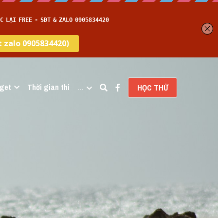
get
Thời gian thi
…
HỌC THỬ