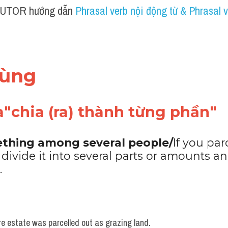
UTOR hướng dẫn 
Phrasal verb nội động từ & Phrasal v
dùng 
"chia (ra) thành từng phần"
ething among several people/
If you parc
ivide it into several parts or amounts an
.
e estate was parcelled out as grazing land.