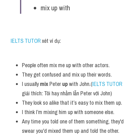
mix up with
IELTS TUTOR
 xét ví dụ:
People often mix me up with other actors. 
They get confused and mix up their words. 
I usually 
mix
 Peter 
up
 with John.(
IELTS TUTOR
giải thích: Tôi hay nhầm lẫn Peter với John)
They look so alike that it’s easy to mix them up. 
I think I’m mixing him up with someone else.
Any time you told one of them something, they'd 
swear you'd mixed them up and told the other.