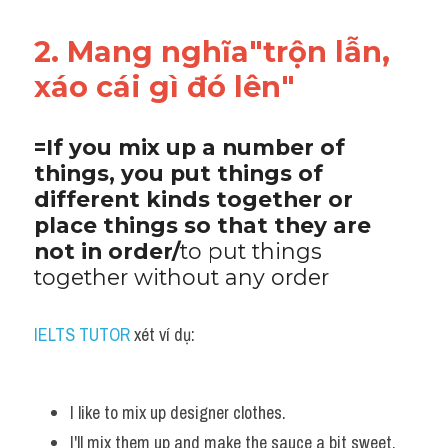
2. Mang nghĩa"trộn lẫn, 
xáo cái gì đó lên"
=If you mix up a number of 
things, you put things of 
different kinds together or 
place things so that they are 
not in order/
to put things 
together without any order
IELTS TUTOR
 xét ví dụ:
I like to mix up designer clothes.
I'll mix them up and make the sauce a bit sweet. 