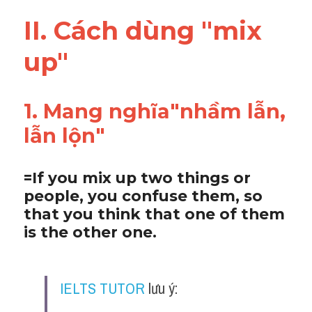
Vocabulary
II. Cách dùng "mix 
up"
1. Mang nghĩa"nhầm lẫn, 
lẫn lộn"
=If you mix up two things or 
people, you confuse them, so 
that you think that one of them 
is the other one. 
IELTS TUTOR
 lưu ý: