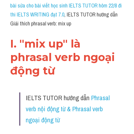
Idiom
bài sửa cho bài viết học sinh IELTS TUTOR hôm 22/8 đi 
thi IELTS WRITING đạt 7.0
, IELTS TUTOR hướng dẫn 
Grammar
Giải thích phrasal verb: mix up
Collocation
I. "mix up" là 
Word form
phrasal verb ngoại 
Cách dùng từ
động từ 
Phân biệt từ
Đề thi thật Task 2
IELTS TUTOR hướng dẫn 
Phrasal 
Speaking
verb nội động từ & Phrasal verb 
Writing
ngoại động từ 
Reading