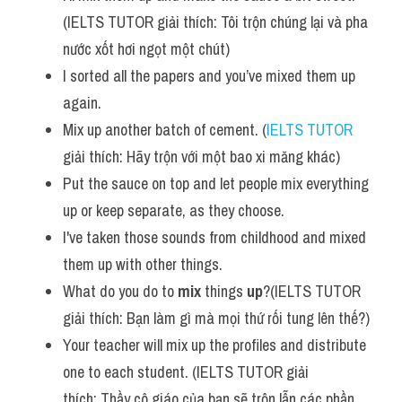
(IELTS TUTOR giải thích: Tôi trộn chúng lại và pha 
nước xốt hơi ngọt một chút)
I sorted all the papers and you’ve mixed them up 
again.
Mix up another batch of cement. (
IELTS TUTOR
giải thích: Hãy trộn với một bao xi măng khác)
Put the sauce on top and let people mix everything 
up or keep separate, as they choose.
I've taken those sounds from childhood and mixed 
them up with other things.
What do you do to 
mix
 things 
up
?(IELTS TUTOR 
giải thích: Bạn làm gì mà mọi thứ rối tung lên thế?)
Your teacher will mix up the profiles and distribute 
one to each student. (IELTS TUTOR giải 
thích: Thầy cô giáo của bạn sẽ trộn lẫn các phần 