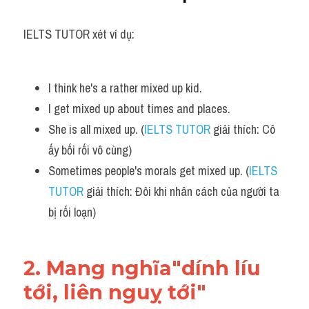
IELTS TUTOR xét ví dụ:
I think he's a rather mixed up kid. 
I get mixed up about times and places.
She is all mixed up. (
IELTS TUTOR
 giải thích: Cô 
ấy bối rối vô cùng)
Sometimes people's morals get mixed up. (
IELTS 
TUTOR
 giải thích: Đôi khi nhân cách của người ta 
bị rối loạn)
2. Mang nghĩa"dính líu 
tới, liên nguỵ tới"