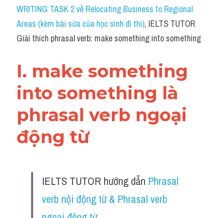
Idiom
WRITING TASK 2 về Relocating Business to Regional 
Areas (kèm bài sửa của học sinh đi thi)
, IELTS TUTOR 
Grammar
Giải thích phrasal verb: make something into something
Collocation
I. make something 
Word form
into something là 
Cách dùng từ
phrasal verb ngoại 
Phân biệt từ
động từ 
Đề thi thật Task 2
Speaking
IELTS TUTOR hướng dẫn 
Phrasal 
Writing
verb nội động từ & Phrasal verb 
Reading
ngoại động từ