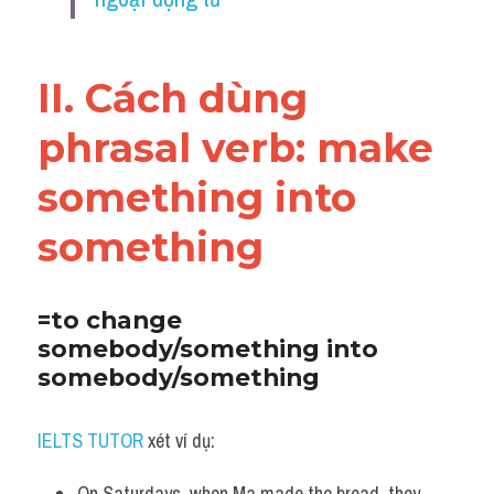
Vocabulary
II. Cách dùng 
phrasal verb: 
make 
something into 
something 
=to change 
somebody/something into 
somebody/something
IELTS TUTOR
 xét ví dụ:
On Saturdays, when Ma made the bread, they 