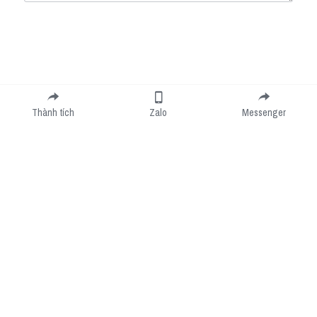
Submit
Cancel
Thành tích
Zalo
Messenger
Cookie Use
We use cookies to improve browsing experience, security, and data collection. By
accepting, you agree to the use of cookies for advertising and analytics. You can change
your cookie settings at any time.
Learn More