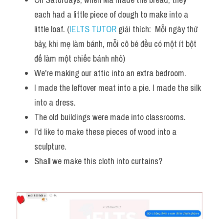
each had a little piece of dough to make into a 
little loaf. (
IELTS TUTOR
 giải thích:  Mỗi ngày thứ 
bảy, khi mẹ làm bánh, mỗi cô bé đều có một ít bột 
để làm một chiếc bánh nhỏ)
We're making our attic into an extra bedroom. ​
I made the leftover meat into a pie. I made the silk 
into a dress. 
The old buildings were made into classrooms. 
I'd like to make these pieces of wood into a 
sculpture. 
Shall we make this cloth into curtains?