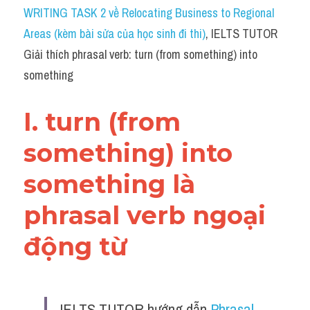
Idiom
WRITING TASK 2 về Relocating Business to Regional 
Areas (kèm bài sửa của học sinh đi thi)
, IELTS TUTOR 
Grammar
Giải thích phrasal verb: turn (from something) into 
Collocation
something
Word form
I. turn (from 
Cách dùng từ
something) into 
Phân biệt từ
something là 
Đề thi thật Task 2
phrasal verb ngoại 
Speaking
động từ 
Writing
Reading
IELTS TUTOR hướng dẫn 
Phrasal 