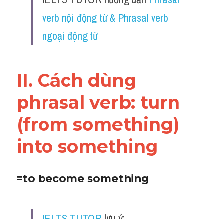
Vocabulary
verb nội động từ & Phrasal verb 
ngoại động từ
II. Cách dùng 
phrasal verb: 
turn 
(from something) 
into something 
=to become something
IELTS TUTOR
 lưu ý: