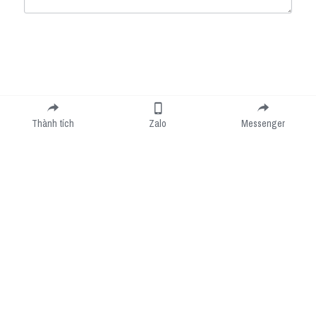
Submit
Cancel
Thành tích
Zalo
Messenger
Cookie Use
We use cookies to improve browsing experience, security, and data collection. By
accepting, you agree to the use of cookies for advertising and analytics. You can change
your cookie settings at any time.
Learn More