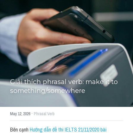
Giải đề thi từng câu
Lời khuyên
HỌC THỬ
Giải đề thi
Academic words
Phrase
Phrasal Verb
Giải thích phrasal verb: make it to 
something/somewhere
Idioms đồng nghĩa
Idioms trái nghĩa
·
May 12, 2026
Phrasal Verb
Antonym
Bên cạnh 
Hướng dẫn đề thi IELTS 21/11/2020 bài 