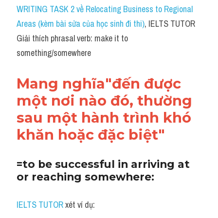
Idiom
WRITING TASK 2 về Relocating Business to Regional 
Areas (kèm bài sửa của học sinh đi thi)
, IELTS TUTOR 
Grammar
Giải thích phrasal verb: make it to 
Collocation
something/somewhere
Word form
Mang nghĩa"đến được 
Cách dùng từ
một nơi nào đó, thường 
sau một hành trình khó 
Phân biệt từ
khăn hoặc đặc biệt"
Đề thi thật Task 2
Speaking
=to be successful in arriving at 
or reaching somewhere:
Writing
IELTS TUTOR
 xét ví dụ:
Reading