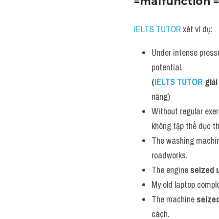
=malfunction =
IELTS TUTOR
 xét ví dụ:
Under intense pressu
potential.
(
IELTS TUTOR
 giải
năng) 
Without regular exer
không tập thể dục th
The washing machine 
roadworks.
The engine 
seized 
My old laptop comple
The machine 
seize
cách.