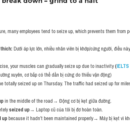
 break down = grind to a halt
re, many employees tend to seize up, which prevents them from perf
 thích: 
Dưới áp lực lớn, nhiều nhân viên bị khớp/cứng người, điều nà
cise, your muscles can gradually seize up due to inactivity 
(
IELTS
ường xuyên, cơ bắp có thể dần bị cứng do thiếu vận động)
totally seized up on Thursday. The traffic had seized up for miles
up
 in the middle of the road→ Động cơ bị kẹt giữa đường.
tely 
seized up
→ Laptop cũ của tôi bị đơ hoàn toàn.
d up
 because it hadn’t been maintained properly→ Máy bị kẹt vì khô