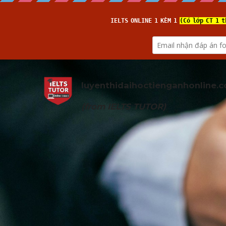
luyenthidaihoctienganhonline
.
(from 
IELTS TUTOR
)