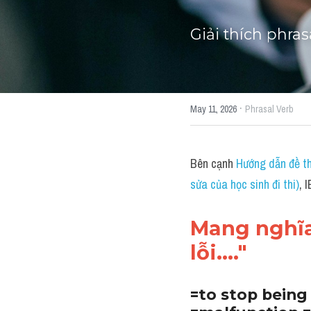
Giải thích phras
·
May 11, 2026
Phrasal Verb
Bên cạnh 
Hướng dẫn đề th
sửa của học sinh đi thi)
, 
Mang nghĩa
lỗi...."
=to stop being