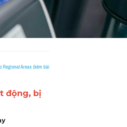
 Regional Areas (kèm bài 
 động, bị 
y 