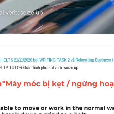
al verb: seize up
i IELTS 21/11/2020 bài WRITING TASK 2 về Relocating Business to
IELTS TUTOR Giải thích phrasal verb: seize up
"Máy móc bị kẹt / ngừng hoạt
 able to move or work in the normal wa