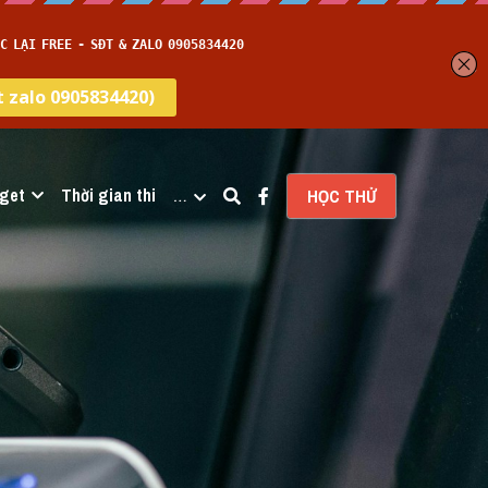
get
Thời gian thi
…
HỌC THỬ