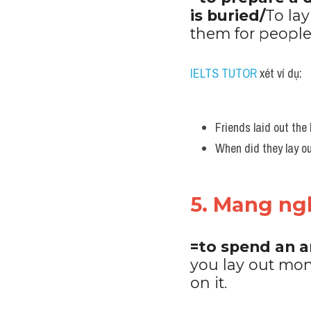
is buried/
To la
them for people 
IELTS TUTOR
 xét ví dụ:
Friends laid out the
When did they lay ou
5. Mang ngh
=to spend an 
you lay out mo
on it.