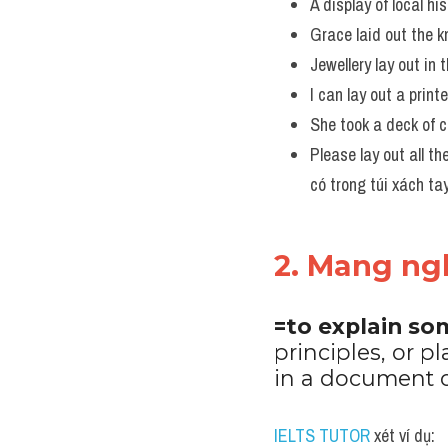
A display of local hi
Grace laid out the k
Jewellery lay out in 
I can lay out a print
She took a deck of 
Please lay out all t
có trong túi xách ta
2. Mang ngh
=to explain so
principles, or p
in a document o
IELTS TUTOR
 xét ví dụ: