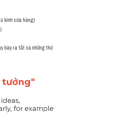
tủ kính cửa hàng)
)
ãy bày ra tất cả những thứ 
ý tưởng"
ideas, 
rly, for example 