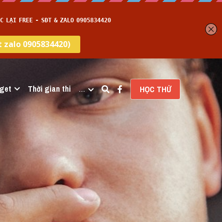
get
Thời gian thi
…
HỌC THỬ