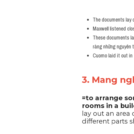
The documents lay ou
Maxwell listened clos
These documents lay 
ràng những nguyên t
Cuomo laid it out in
3. Mang ngh
=to arrange so
rooms in a buil
lay out an area 
different parts 