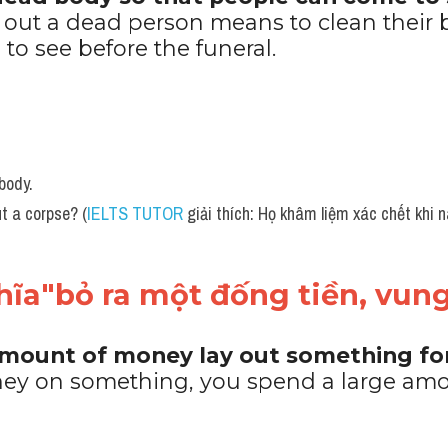
y out a dead person means to clean their 
to see before the funeral.
 body.
t a corpse? (
IELTS TUTOR
 giải thích: Họ khâm liệm xác chết khi 
ĩa"bỏ ra một đống tiền, vung
amount of money lay out something fo
ney on something, you spend a large amo