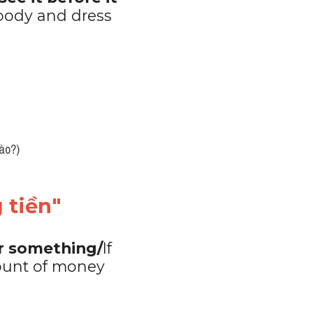
body and dress 
nào?)
 tiền"
r something/
If 
unt of money 