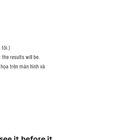
tôi.)
he results will be. 
 họa trên màn hình và 
e it before it 