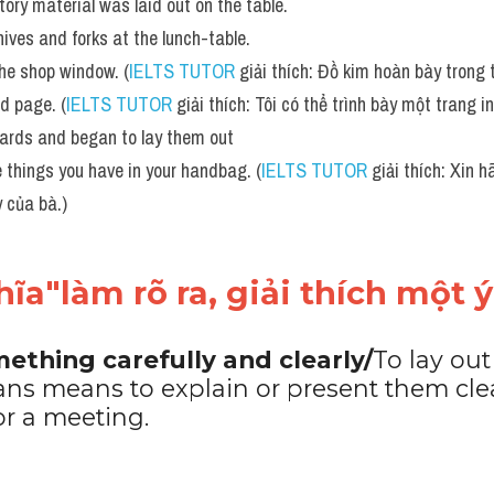
story material was laid out on the table.
nives and forks at the lunch-table. 
the shop window. (
IELTS TUTOR
 giải thích: Đồ kim hoàn bày trong 
ed page. (
IELTS TUTOR
 giải thích: Tôi có thể trình bày một trang in
cards and began to lay them out
he things you have in your handbag. (
IELTS TUTOR
 giải thích: Xin h
y của bà.)
ĩa"làm rõ ra, giải thích một 
mething carefully and clearly/
To lay out 
lans means to explain or present them clea
r a meeting.