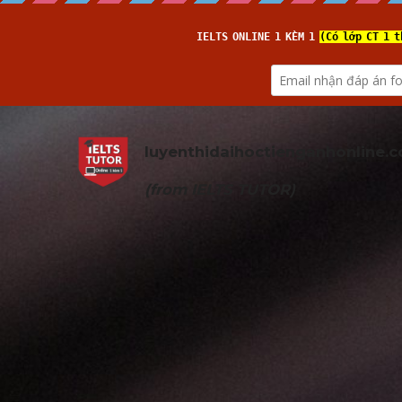
luyenthidaihoctienganhonline
.
(from 
IELTS TUTOR
)