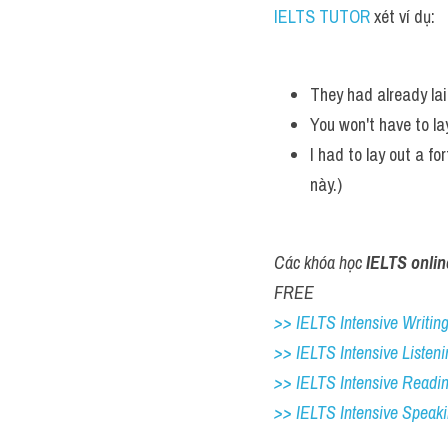
IELTS TUTOR
 xét ví dụ:
They had already lai
You won't have to lay
I had to lay out a for
này.) 
Các khóa học 
IELTS onlin
FREE
>> IELTS Intensive Writing 
>> IELTS Intensive Listeni
>> IELTS Intensive Readi
>> IELTS 
Intensive Speak