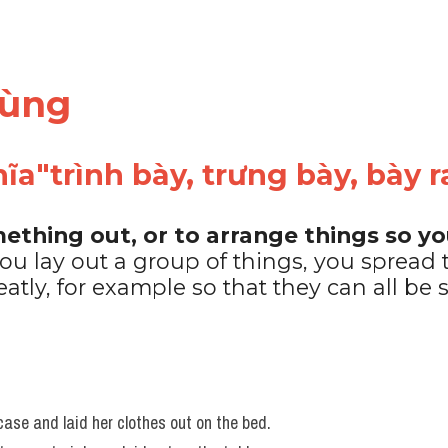
dùng 
ĩa"trình bày, trưng bày, bày r
ething out, or to arrange things so yo
 you lay out a group of things, you spread
tly, for example so that they can all be s
ase and laid her clothes out on the bed. 