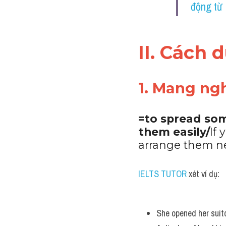
động từ
II. Cách 
1. Mang ngh
=to spread som
them easily/
If
arrange them nea
IELTS TUTOR
 xét ví dụ:
She opened her suitc