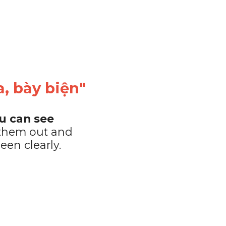
a, bày biện"
u can see 
 them out and 
een clearly.