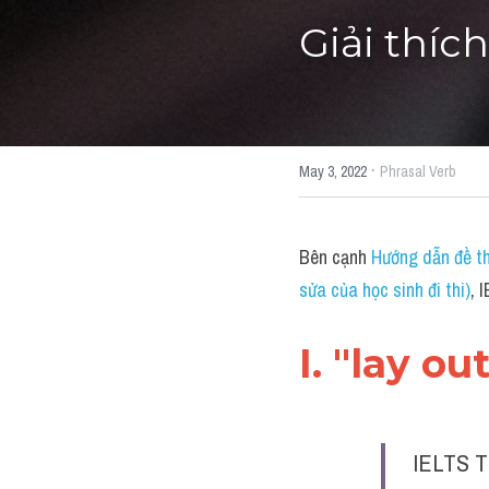
Giải thích
·
May 3, 2022
Phrasal Verb
Bên cạnh 
Hướng dẫn đề th
sửa của học sinh đi thi)
, 
I. "lay o
IELTS T