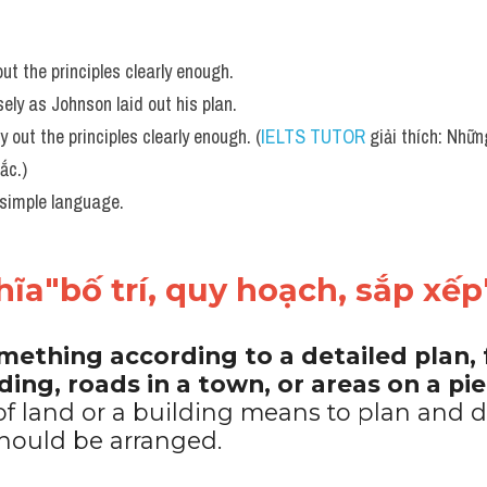
t the principles clearly enough.
ely as Johnson laid out his plan. 
out the principles clearly enough. (
IELTS TUTOR
 giải thích: Những
ắc.)
 simple language.
ĩa"bố trí, quy hoạch, sắp xếp
mething according to a detailed plan, 
ding, roads in a town, or areas on a pie
of land or a building means to plan and d
should be arranged.