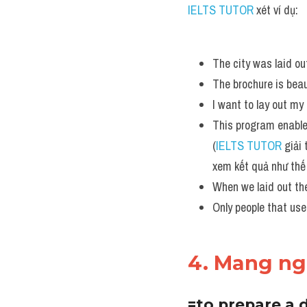
IELTS TUTOR
 xét ví dụ:
The city was laid out 
The brochure is beaut
I want to lay out my
This program enables
(
IELTS TUTOR
 giải
xem kết quả như thế
When we laid out the
Only people that use
4. Mang ng
=to prepare a 