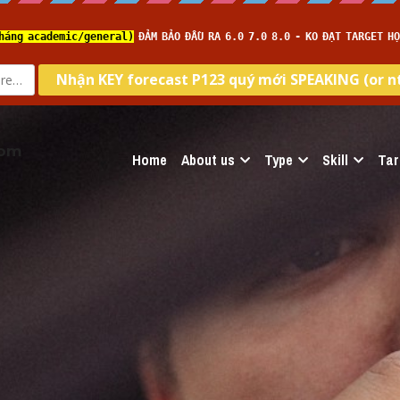
com
Home
About us
Type
Skill
Tar