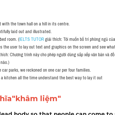
with the town hall on a hill in its centre. 
ifully laid out and illustrated.
 bed room. (
IELTS TUTOR
 giải thích: Tôi muốn bố trí phòng ngủ của 
 the user to lay out text and graphics on the screen and see what t
 thích: Chương trình này cho phép người dùng sắp xếp văn bản và đồ
 nào.)
 car parks, we reckoned on one car per four families. 
 a kitchen all the time understand the best way to lay it out
hĩa"khâm liệm"
dead body so that people can come to se