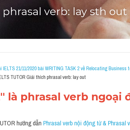
 phrasal verb: lay sth out
i IELTS 21/11/2020 bài WRITING TASK 2 về Relocating Business to
IELTS TUTOR Giải thích phrasal verb: lay out
ut" là phrasal verb ngoại 
UTOR hướng dẫn 
Phrasal verb nội động từ & Phrasal v