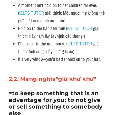
A mother can't hold on to her children for ever. 
(
IELTS TUTOR
 giải thích: Một người mẹ không thể 
giữ chặt con mình mãi mãi)
Hold on to the banister rail! (
IELTS TUTOR
 giải 
thích: Hãy nắm lấy tay vịnh cầu thang!)
I'll hold on to the memories. (
IELTS TUTOR
 giải 
thích: Anh sẽ giữ lấy những kí ức)
It’s very windy—you’d better hold on to your hat.
2.2. Mang nghĩa"giữ khư khư"
=to keep something that is an 
advantage for you; to not give 
or sell something to somebody 
else