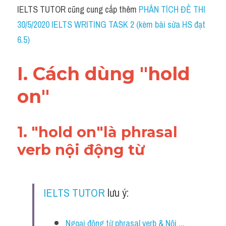
Idiom
IELTS TUTOR cũng cung cấp thêm 
PHÂN TÍCH ĐỀ THI 
30/5/2020 IELTS WRITING TASK 2 (kèm bài sửa HS đạt 
Grammar
6.5)
Collocation
I. Cách dùng "hold 
Word form
on"
Cách dùng từ
Phân biệt từ
1. "hold on"là phrasal 
Đề thi thật Task 2
verb nội động từ 
Speaking
Writing
IELTS TUTOR
 lưu ý:
Reading
Ngoại động từ phrasal verb & Nội ...