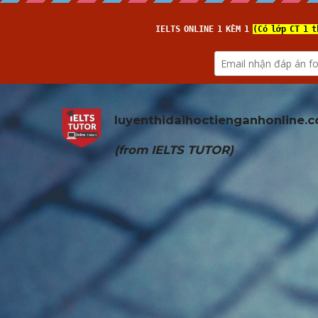
luyenthidaihoctienganhonline
.
(from 
IELTS TUTOR
)