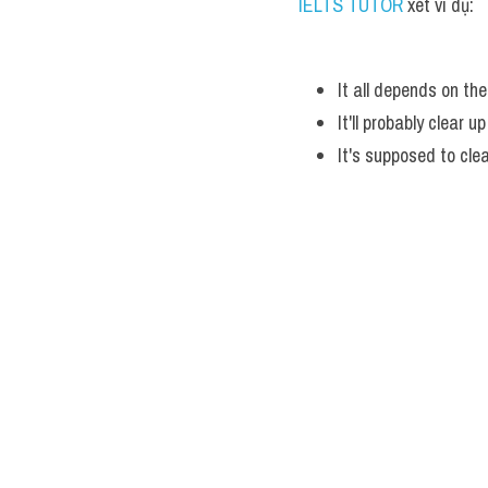
IELTS TUTOR
 xét ví dụ:
It all depends on th
It'll probably clear u
It's supposed to clea