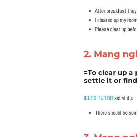
After breakfast they 
I cleared up my roo
Please clear up befor
2. Mang ngh
=To clear up a
settle it or fin
IELTS TUTOR
 xét ví dụ:
There should be some