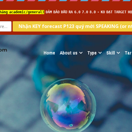
com
Home
About us
Type
Skill
Tar