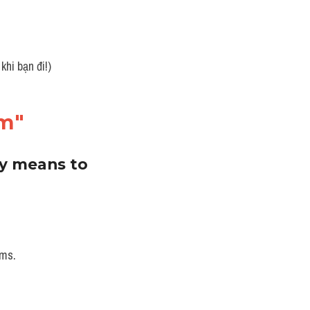
khi bạn đi!)
ầm"
y means to 
ms. 