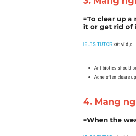
3. Mang ng
=To clear up a 
it or get rid of
IELTS TUTOR
 xét ví dụ:
Antibiotics should be
Acne often clears up
4. Mang ng
=When the weat