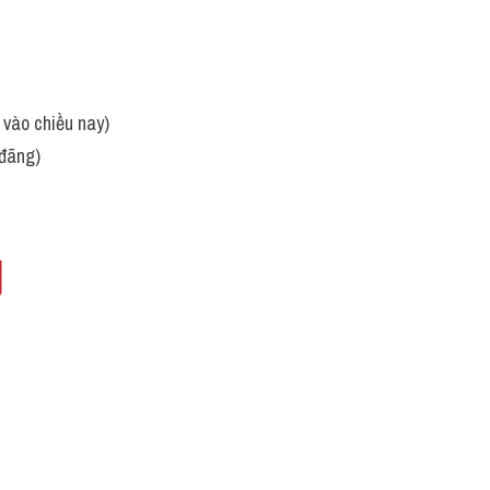
g vào chiều nay)
 đãng)