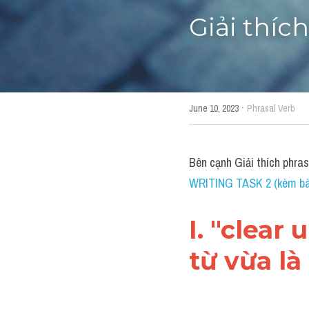
Giải thích
·
June 10, 2023
Phrasal Verb
Bên cạnh Giải thích phra
WRITING TASK 2 (kèm bài
I. "clear
từ vừa là