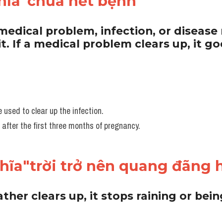
hĩa"chữa hết bệnh"
medical problem, infection, or disease
 it. If a medical problem clears up, it g
 used to clear up the infection.
 after the first three months of pregnancy.
hĩa"trời trở nên quang đãng 
her clears up, it stops raining or bein