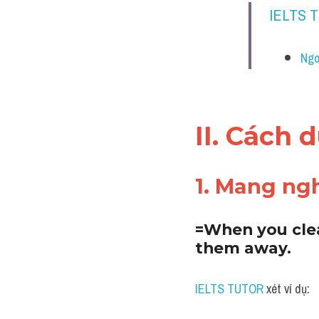
IELTS 
Ngo
II. Cách 
1. Mang ng
=When you clear
them away.
IELTS TUTOR
 xét ví dụ: