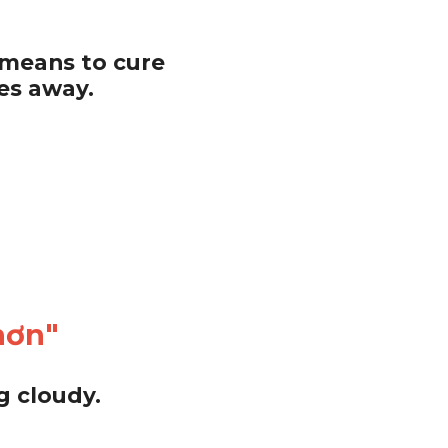
 means to cure 
oes away.
hơn"
g cloudy.