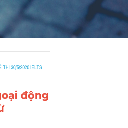
THI 30/5/2020 IELTS 
goại động 
ừ 