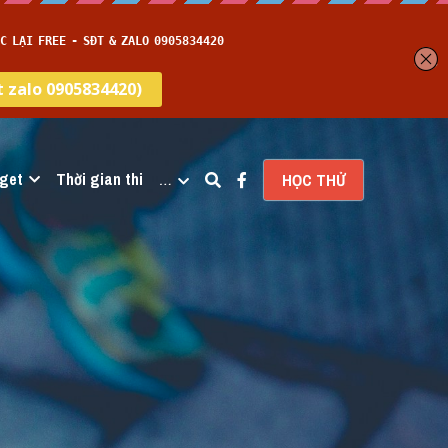
get
Thời gian thi
…
HỌC THỬ