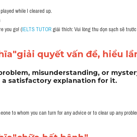
played while I cleared up.
m
e you go! (
IELTS TUTOR
 giải thích: Vui lòng thu dọn sạch sẽ trước 
ĩa"giải quyết vấn đề, hiểu l
 problem, misunderstanding, or myster
d a satisfactory explanation for it.
one to whom you can turn for any advice or to clear up any proble