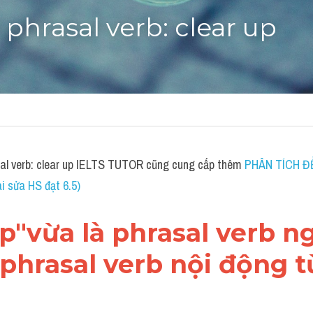
 phrasal verb: clear up
sal verb: clear up IELTS TUTOR cũng cung cấp thêm 
PHÂN TÍCH ĐỀ 
 sửa HS đạt 6.5)
 up"vừa là phrasal verb n
 phrasal verb nội động t