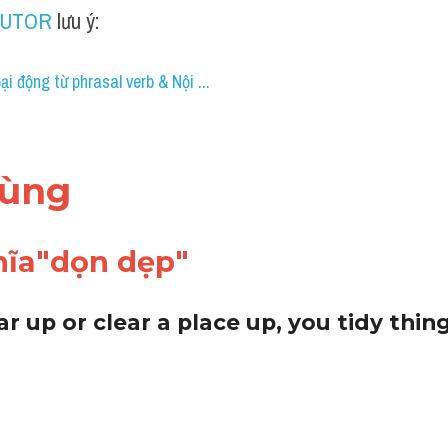
TUTOR
 lưu ý:
ại động từ phrasal verb & Nội ...
dùng 
hĩa"dọn dẹp"
 up or clear a place up, you tidy thing